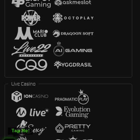
Live Casino