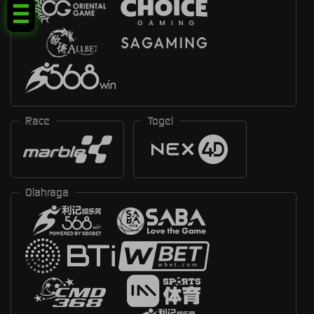
Race
Togel
Olahraga