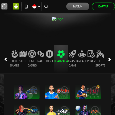
MASUK
DAFTAR
HOT
SLOTS
LIVE
RACE
TOGEL
OLAHRAGA
CRASH
ARCADE
POKER
E-
SABUN
GAMES
CASINO
GAME
SPORTS
AYAM
i
i
i
i
i
i