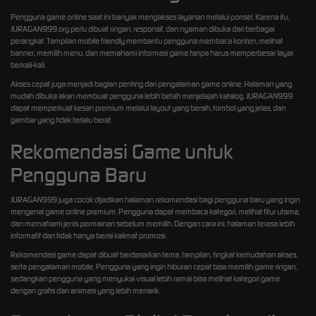
Pengguna game online saat ini banyak mengakses layanan melalui ponsel. Karena itu,
JURAGAN999.org perlu dibuat ringan, responsif, dan nyaman dibuka dari berbagai
perangkat. Tampilan mobile friendly membantu pengguna membaca konten, melihat
banner, memilih menu, dan memahami informasi game tanpa harus memperbesar layar
berkali-kali.
Akses cepat juga menjadi bagian penting dari pengalaman game online. Halaman yang
mudah dibuka akan membuat pengguna lebih betah menjelajah katalog. JURAGAN999
dapat memperkuat kesan premium melalui layout yang bersih, tombol yang jelas, dan
gambar yang tidak terlalu berat.
Rekomendasi Game untuk
Pengguna Baru
JURAGAN999 juga cocok dijadikan halaman rekomendasi bagi pengguna baru yang ingin
mengenal game online premium. Pengguna dapat membaca kategori, melihat fitur utama,
dan memahami jenis permainan sebelum memilih. Dengan cara ini, halaman terasa lebih
informatif dan tidak hanya berisi kalimat promosi.
Rekomendasi game dapat dibuat berdasarkan tema, tampilan, tingkat kemudahan akses,
serta pengalaman mobile. Pengguna yang ingin hiburan cepat bisa memilih game ringan,
sedangkan pengguna yang menyukai visual lebih ramai bisa melihat kategori game
dengan grafis dan animasi yang lebih menarik.