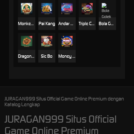
Monkey King Roulette
Pai Kang
Andar Bahar
Triple Chance
Bola Golek
Dragon Tiger 2
Sic Bo
Money Wheel Deluxe
JURAGAN999 Situs Official Game Online Premium dengan
Katalog Lengkap
JURAGAN999 Situs Official
Game Online Premium