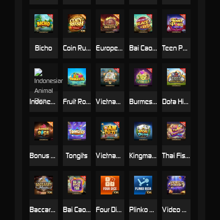
Bicho
Coin Rush Deluxe
European Roulette
Bai Cao Black & Red
Teen Patti Versus
Indonesian Animal Dice
Fruit Roulette
Vietnam Fish Prawn Crab
Burmese 6 Animals
Dota Hi-Lo
Bonus Dice
Tongits
Vietnam Rock Paper Scissors
Kingmaker Pok Deng
Thai Fish Prawn Crab GO!
Baccarat: Multi
Bai Cao Mystic Four
Four Dice
Plinko Rush
Video Poker