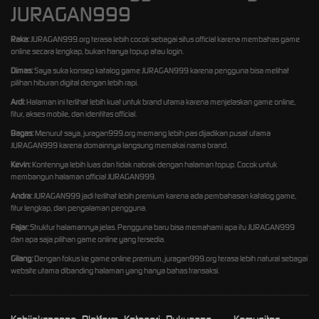
JURAGAN999
Raka:
JURAGAN999.org terasa lebih cocok sebagai situs official karena membahas game
online secara lengkap, bukan hanya topup atau login.
Dimas:
Saya suka konsep katalog game JURAGAN999 karena pengguna bisa melihat
pilihan hiburan digital dengan lebih rapi.
Ardi:
Halaman ini terlihat lebih kuat untuk brand utama karena menjelaskan game online,
fitur, akses mobile, dan identitas official.
Bagas:
Menurut saya, juragan999.org memang lebih pas dijadikan pusat utama
JURAGAN999 karena domainnya langsung memakai nama brand.
Kevin:
Kontennya lebih luas dan tidak nabrak dengan halaman topup. Cocok untuk
membangun halaman official JURAGAN999.
Andra:
JURAGAN999 jadi terlihat lebih premium karena ada pembahasan katalog game,
fitur lengkap, dan pengalaman pengguna.
Fajar:
Struktur halamannya jelas. Pengguna baru bisa memahami apa itu JURAGAN999
dan apa saja pilihan game online yang tersedia.
Gilang:
Dengan fokus ke game online premium, juragan999.org terasa lebih natural sebagai
website utama dibanding halaman yang hanya bahas transaksi.