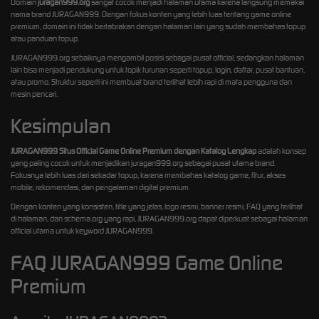
Domain
juragan999.org
sangat cocok menjadi halaman utama karena langsung memakai
nama brand JURAGAN999. Dengan fokus konten yang lebih luas tentang game online
premium, domain ini tidak bertabrakan dengan halaman lain yang sudah membahas topup
atau panduan topup.
JURAGAN999.org sebaiknya mengambil posisi sebagai pusat official, sedangkan halaman
lain bisa menjadi pendukung untuk topik turunan seperti topup, login, daftar, pusat bantuan,
atau promo. Struktur seperti ini membuat brand terlihat lebih rapi di mata pengguna dan
mesin pencari.
Kesimpulan
JURAGAN999 Situs Official Game Online Premium dengan Katalog Lengkap
adalah konsep
yang paling cocok untuk menjadikan juragan999.org sebagai pusat utama brand.
Fokusnya lebih luas dari sekadar topup, karena membahas katalog game, fitur, akses
mobile, rekomendasi, dan pengalaman digital premium.
Dengan konten yang konsisten, title yang jelas, logo resmi, banner resmi, FAQ yang terlihat
di halaman, dan schema.org yang rapi, JURAGAN999.org dapat diperkuat sebagai halaman
official utama untuk keyword JURAGAN999.
FAQ JURAGAN999 Game Online
Premium