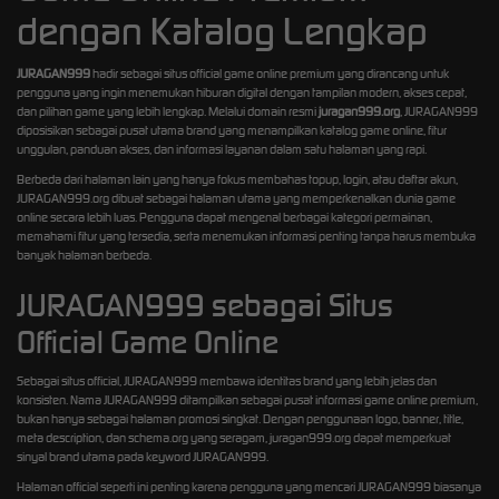
dengan Katalog Lengkap
JURAGAN999
hadir sebagai situs official game online premium yang dirancang untuk
pengguna yang ingin menemukan hiburan digital dengan tampilan modern, akses cepat,
dan pilihan game yang lebih lengkap. Melalui domain resmi
juragan999.org
, JURAGAN999
diposisikan sebagai pusat utama brand yang menampilkan katalog game online, fitur
unggulan, panduan akses, dan informasi layanan dalam satu halaman yang rapi.
Berbeda dari halaman lain yang hanya fokus membahas topup, login, atau daftar akun,
JURAGAN999.org dibuat sebagai halaman utama yang memperkenalkan dunia game
online secara lebih luas. Pengguna dapat mengenal berbagai kategori permainan,
memahami fitur yang tersedia, serta menemukan informasi penting tanpa harus membuka
banyak halaman berbeda.
JURAGAN999 sebagai Situs
Official Game Online
Sebagai situs official, JURAGAN999 membawa identitas brand yang lebih jelas dan
konsisten. Nama JURAGAN999 ditampilkan sebagai pusat informasi game online premium,
bukan hanya sebagai halaman promosi singkat. Dengan penggunaan logo, banner, title,
meta description, dan schema.org yang seragam, juragan999.org dapat memperkuat
sinyal brand utama pada keyword JURAGAN999.
Halaman official seperti ini penting karena pengguna yang mencari JURAGAN999 biasanya