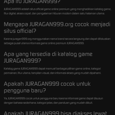
Apa itu JURAGAN999?
JURAGAN999 adalah situs official game online premium yang menghadirkan katalog game,
fitur digital, akses cepat, dan pengalaman hiburan modern dalam satu halaman utama.
Mengapa JURAGAN999.org cocok menjadi
situs official?
Karena juragan999.org menggunakan nama brand secara langsung dan dapat difokuskan
sebagai pusat utama informasi game online premium JURAGAN999.
Apa yang tersedia di katalog game
JURAGAN999?
Katalog game JURAGAN999 dapat memuat berbagai pilihan game online, kategori
permainan, fitur utama, tampilan visual, dan informasi akses yang mudah dipahami.
Apakah JURAGAN999 cocok untuk
pengguna baru?
Ya, JURAGAN999 cocok untuk pengguna baru karena informasi game dapat disusun
dengan bahasa sederhana, kategori jelas, dan panduan yang mudah diikuti.
Apakah JURAGAN999 bisa diakses lewat