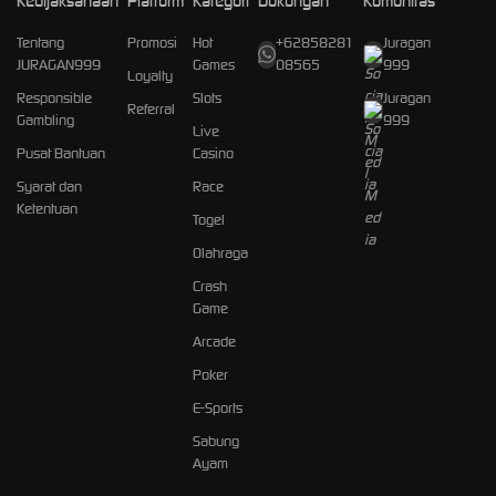
Kebijaksanaan
Platform
Kategori
Dukungan
Komunitas
Tentang
Promosi
Hot
+62858281
Juragan
JURAGAN999
Games
08565
999
Loyalty
Responsible
Slots
Juragan
Referral
Gambling
999
Live
Pusat Bantuan
Casino
Syarat dan
Race
Ketentuan
Togel
Olahraga
Crash
Game
Arcade
Poker
E-Sports
Sabung
Ayam