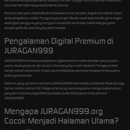
dan memahami jenis permainan sebelum memilih. Dengan cara ini, halaman terasa lebih
informatif dan tidak hanya berisi kalimat promosi.
Rekomendasi game dapat dibuat berdasarkan tema, tampilan, tingkat kemudahan akses,
serta pengalaman mobile. Pengguna yang ingin hiburan cepat bisa memilih game ringan,
sedangkan pengguna yang menyukai visual lebih ramai bisa melihat kategori game
dengan grafis dan animasi yang lebih menarik.
Pengalaman Digital Premium di
JURAGAN999
JURAGAN999 membawa pengalaman digital premium melalui tampilan yang modern,
warna visual yang kuat, dan struktur informasi yang mudah dipahami. Pengguna tidak
hanya melihat nama brand, tetapi juga mendapatkan gambaran lengkap tentang game
online yang tersedia.
Halaman yang rapi akan membantu JURAGAN999 terlihat lebih profesional. Mulai dari logo,
banner, konten utama, FAQ, hingga schema.org, semuanya perlu menyampaikan pesan
yang sama bahwa juragan999.org adalah pusat official game online premium
JURAGAN999.
Mengapa JURAGAN999.org
Cocok Menjadi Halaman Utama?