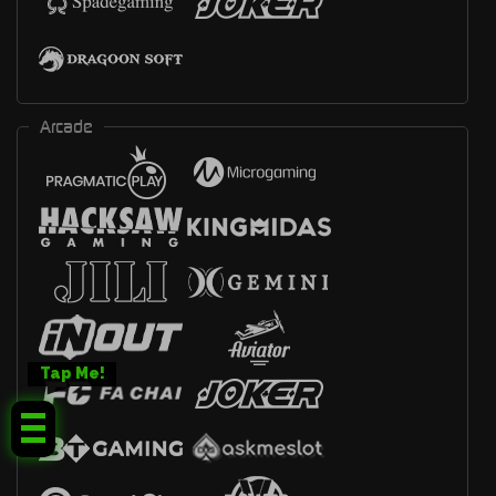
Arcade