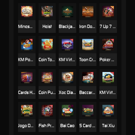
Minesweeper
Heist
Blackjack
Iron Dome
7 Up 7 Down
KM Power Ball
Coin Toss
KM Virtual Greyhound Racing
Toon Crash
Poker Roulette
Cards Hi Lo
Coin Pusher
Xoc Dia Lightning
Baccarat: Swipe
KM Virtual Horse Racing
Jogo De Bozo
Fish Prawn Crab 2
Bai Cao
5 Card Poker
Tai Xiu