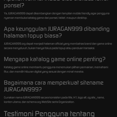
ponsel?
Ya, JURAGAN999 dapat dikembangkan dengan tampilan mobile friendly agar pengguna
nyaman membuka katalog game dari ponsel, tablet, maupun desktop.
Apa keunggulan JURAGAN999 dibanding
halaman topup biasa?
JURAGAN999.org dapat menjadi halaman official yang membahas brand dan game online
secara menyeluruh, bukan hanya fokus pada topup atau panduan transaksi.
Mengapa katalog game online penting?
Katalog game online membantu pengguna menemukan pilihan permainan, memahami
fitur, dan memilih hiburan digital yang sesuai dengan minat mereka.
Bagaimana cara memperkuat sitename
JURAGAN999?
Gunakan nama JURAGAN999 secara konsisten pada title, H1, logo alt, og:site_name,
konten utama, dan schema.org WebSite serta Organization.
Testimoni Pengguna tentang