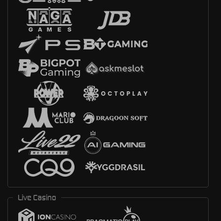
Live Casino