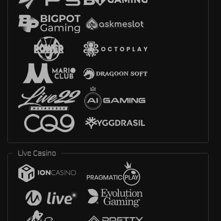
Live Casino