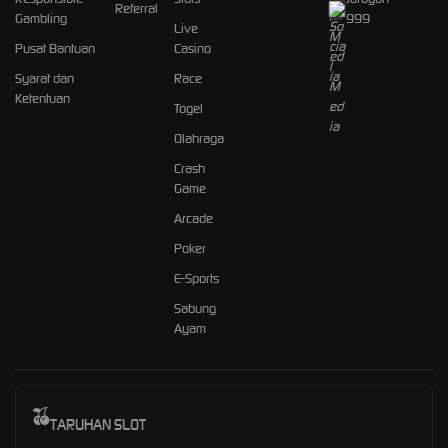
Referral
Gambling
999
Live
Pusat Bantuan
Casino
Syarat dan
Race
Ketentuan
Togel
Olahraga
Crash
Game
Arcade
Poker
E-Sports
Sabung
Ayam
TARUHAN SLOT