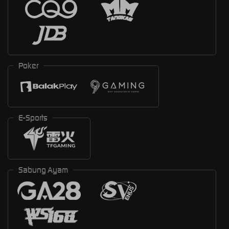
Poker
E-Sports
Sabung Ayam