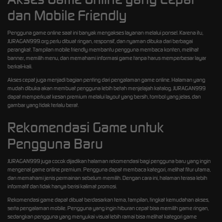
dan Mobile Friendly
Pengguna game online saat ini banyak mengakses layanan melalui ponsel. Karena itu,
JURAGAN999.org perlu dibuat ringan, responsif, dan nyaman dibuka dari berbagai
perangkat. Tampilan mobile friendly membantu pengguna membaca konten, melihat
banner, memilih menu, dan memahami informasi game tanpa harus memperbesar layar
berkali-kali.
Akses cepat juga menjadi bagian penting dari pengalaman game online. Halaman yang
mudah dibuka akan membuat pengguna lebih betah menjelajah katalog. JURAGAN999
dapat memperkuat kesan premium melalui layout yang bersih, tombol yang jelas, dan
gambar yang tidak terlalu berat.
Rekomendasi Game untuk
Pengguna Baru
JURAGAN999 juga cocok dijadikan halaman rekomendasi bagi pengguna baru yang ingin
mengenal game online premium. Pengguna dapat membaca kategori, melihat fitur utama,
dan memahami jenis permainan sebelum memilih. Dengan cara ini, halaman terasa lebih
informatif dan tidak hanya berisi kalimat promosi.
Rekomendasi game dapat dibuat berdasarkan tema, tampilan, tingkat kemudahan akses,
serta pengalaman mobile. Pengguna yang ingin hiburan cepat bisa memilih game ringan,
sedangkan pengguna yang menyukai visual lebih ramai bisa melihat kategori game