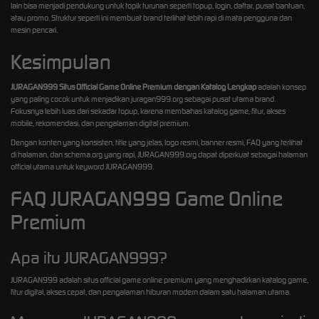
lain bisa menjadi pendukung untuk topik turunan seperti topup, login, daftar, pusat bantuan,
atau promo. Struktur seperti ini membuat brand terlihat lebih rapi di mata pengguna dan
mesin pencari.
Kesimpulan
JURAGAN999 Situs Official Game Online Premium dengan Katalog Lengkap
adalah konsep
yang paling cocok untuk menjadikan juragan999.org sebagai pusat utama brand.
Fokusnya lebih luas dari sekadar topup, karena membahas katalog game, fitur, akses
mobile, rekomendasi, dan pengalaman digital premium.
Dengan konten yang konsisten, title yang jelas, logo resmi, banner resmi, FAQ yang terlihat
di halaman, dan schema.org yang rapi, JURAGAN999.org dapat diperkuat sebagai halaman
official utama untuk keyword JURAGAN999.
FAQ JURAGAN999 Game Online
Premium
Apa itu JURAGAN999?
JURAGAN999 adalah situs official game online premium yang menghadirkan katalog game,
fitur digital, akses cepat, dan pengalaman hiburan modern dalam satu halaman utama.