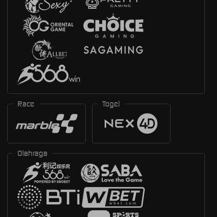
Race
Togel
Olahraga