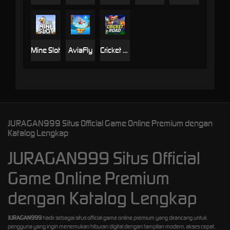
Mine Slot
AviaFly
Cricket Road
JURAGAN999 Situs Official Game Online Premium dengan
Katalog Lengkap
JURAGAN999 Situs Official
Game Online Premium
dengan Katalog Lengkap
JURAGAN999
hadir sebagai situs official game online premium yang dirancang untuk
pengguna yang ingin menemukan hiburan digital dengan tampilan modern, akses cepat,