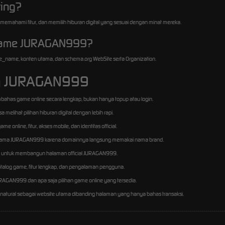
ing?
mahami fitur, dan memilih hiburan digital yang sesuai dengan minat mereka.
ename JURAGAN999?
te_name, konten utama, dan schema.org WebSite serta Organization.
ng JURAGAN999
mbahas game online secara lengkap, bukan hanya topup atau login.
ihat pilihan hiburan digital dengan lebih rapi.
 online, fitur, akses mobile, dan identitas official.
t utama JURAGAN999 karena domainnya langsung memakai nama brand.
ok untuk membangun halaman official JURAGAN999.
talog game, fitur lengkap, dan pengalaman pengguna.
RAGAN999 dan apa saja pilihan game online yang tersedia.
 natural sebagai website utama dibanding halaman yang hanya bahas transaksi.