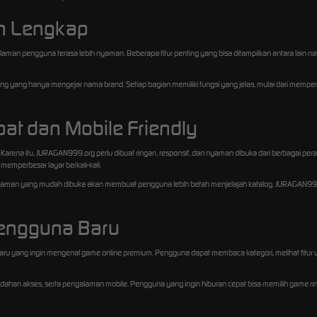
ih Lengkap
 pengguna terasa lebih nyaman. Beberapa fitur penting yang bisa ditampilkan antara lain navig
ng yang hanya mengejar nama brand. Setiap bagian memiliki fungsi yang jelas, mulai dari memp
at dan Mobile Friendly
Karena itu, JURAGAN999.org perlu dibuat ringan, responsif, dan nyaman dibuka dari berbagai p
emperbesar layar berkali-kali.
Halaman yang mudah dibuka akan membuat pengguna lebih betah menjelajah katalog. JURAGAN999
engguna Baru
u yang ingin mengenal game online premium. Pengguna dapat membaca kategori, melihat fitur u
dahan akses, serta pengalaman mobile. Pengguna yang ingin hiburan cepat bisa memilih game ri