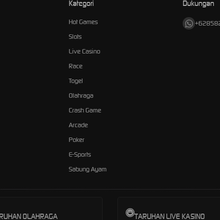
Kategori
Dukungan
Hot Games
+62858
Slots
Live Casino
Race
Togel
Olahraga
Crash Game
Arcade
Poker
E-Sports
Sabung Ayam
RUHAN OLAHRAGA
TARUHAN LIVE KASINO