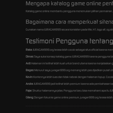
Mengapa katalog game online pent
Katalog game online membantu pengguna menemukan pilihan permainan, me
Bagaimana cara memperkuat sit
Gunakan nama JURAGAN999 secara konsisten pada title, H1, logo alt, og:si
Testimoni Pengguna tenta
Raka:
JURAGAN999.org terasa lebih cocok sebagai situs official karena me
Dimas:
Saya suka konsep katalog game JURAGAN999 karena pengguna bisa mel
Ardi:
Halaman ini terlihat lebih kuat untuk brand utama karena menjelaskan game
Bagas:
Menurut saya, juragan999.org memang lebih pas dijadikan pusa
Kevin:
Kontennya lebih luas dan tidak nabrak dengan halaman topup. Coc
Andra:
JURAGAN999 jadi terlihat lebih premium karena ada pembahasan ka
Fajar:
Struktur halamannya jelas. Pengguna baru bisa memahami apa itu JU
Gilang:
Dengan fokus ke game online premium, juragan999.org terasa lebih