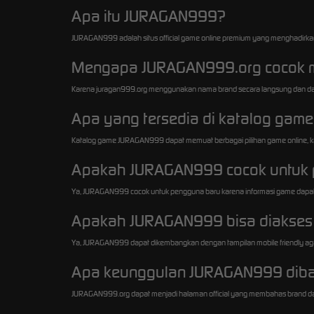
Apa itu JURAGAN999?
JURAGAN999 adalah situs official game online premium yang menghadirkan 
Mengapa JURAGAN999.org cocok men
Karena juragan999.org menggunakan nama brand secara langsung dan da
Apa yang tersedia di katalog ga
Katalog game JURAGAN999 dapat memuat berbagai pilihan game online, kate
Apakah JURAGAN999 cocok untuk 
Ya, JURAGAN999 cocok untuk pengguna baru karena informasi game dapat d
Apakah JURAGAN999 bisa diakses 
Ya, JURAGAN999 dapat dikembangkan dengan tampilan mobile friendly ag
Apa keunggulan JURAGAN999 diba
JURAGAN999.org dapat menjadi halaman official yang membahas brand dan