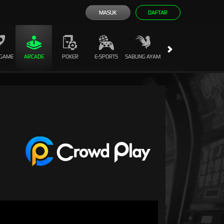
MASUK
DAFTAR
 GAME
ARCADE
POKER
E-SPORTS
SABUNG AYAM
PROMOSI