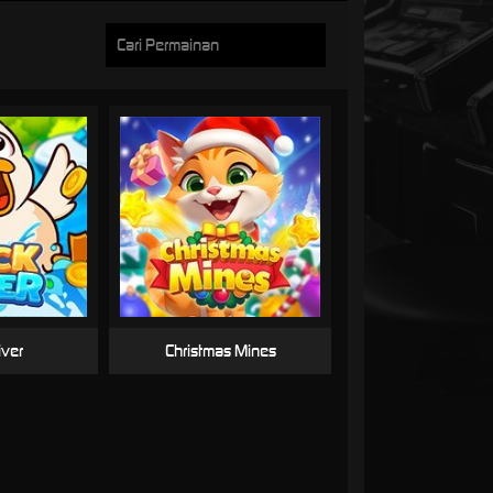
iver
Christmas Mines