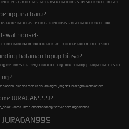
gori permainan, fitur utama, tampilan visual, dan informasi akses yang mudah dipahami.
pengguna baru?
isusun dengan bahasa sederhana, kategori jelas, dan panduan yang mudah diikuti.
lewat ponsel?
ar pengguna nyaman membuka katalog game dari ponsel, tablet, maupun desktop.
nding halaman topup biasa?
 game online secara menyeluruh, bukan hanya fokus pada topup atau panduan transaksi.
ing?
mahami fitur, dan memilih hiburan digital yang sesuai dengan minat mereka.
ename JURAGAN999?
te_name, konten utama, dan schema.org WebSite serta Organization.
ng JURAGAN999