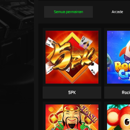
Semua permainan
Arcade
5PK
Rock