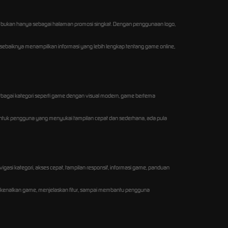
m, bukan hanya sebagai halaman promosi singkat. Dengan penggunaan logo,
sebaiknya menampilkan informasi yang lebih lengkap tentang game online,
gai kategori seperti game dengan visual modern, game bertema
untuk pengguna yang menyukai tampilan cepat dan sederhana, ada pula
asi kategori, akses cepat, tampilan responsif, informasi game, panduan
erkenalkan game, menjelaskan fitur, sampai membantu pengguna