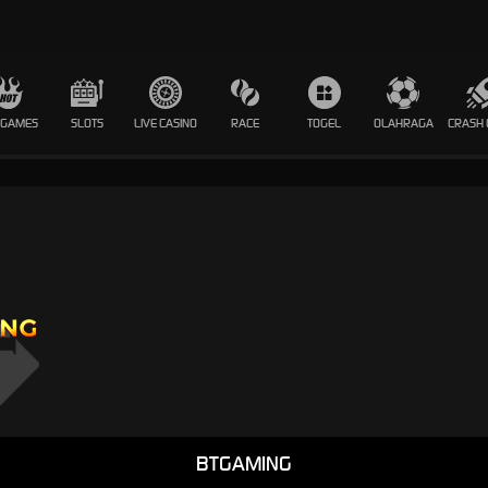
 GAMES
SLOTS
LIVE CASINO
RACE
TOGEL
OLAHRAGA
CRASH
BTGAMING