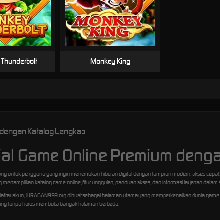
Thunderbolt
Monkey King
 dengan Katalog Lengkap
cial Game Online Premium deng
ncang untuk pengguna yang ingin menemukan hiburan digital dengan tampilan modern, akses cepat, 
menampilkan katalog game online, fitur unggulan, panduan akses, dan informasi layanan dalam 
 daftar akun, JURAGAN999.org dibuat sebagai halaman utama yang memperkenalkan dunia game on
nting tanpa harus membuka banyak halaman berbeda.