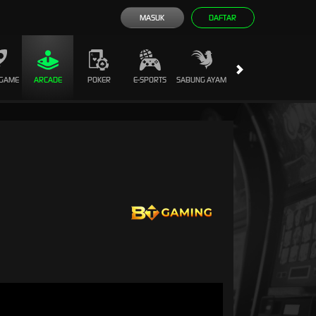
MASUK
DAFTAR
 GAME
ARCADE
POKER
E-SPORTS
SABUNG AYAM
PROMOSI