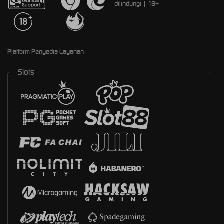
dilindungi | 18+
Platform Penyedia Layanan
Slots