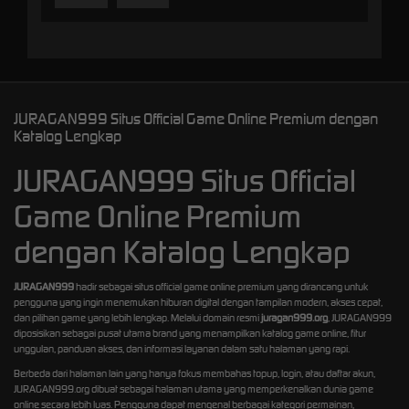
JURAGAN999 Situs Official Game Online Premium dengan
Katalog Lengkap
JURAGAN999 Situs Official
Game Online Premium
dengan Katalog Lengkap
JURAGAN999
hadir sebagai situs official game online premium yang dirancang untuk
pengguna yang ingin menemukan hiburan digital dengan tampilan modern, akses cepat,
dan pilihan game yang lebih lengkap. Melalui domain resmi
juragan999.org
, JURAGAN999
diposisikan sebagai pusat utama brand yang menampilkan katalog game online, fitur
unggulan, panduan akses, dan informasi layanan dalam satu halaman yang rapi.
Berbeda dari halaman lain yang hanya fokus membahas topup, login, atau daftar akun,
JURAGAN999.org dibuat sebagai halaman utama yang memperkenalkan dunia game
online secara lebih luas. Pengguna dapat mengenal berbagai kategori permainan,