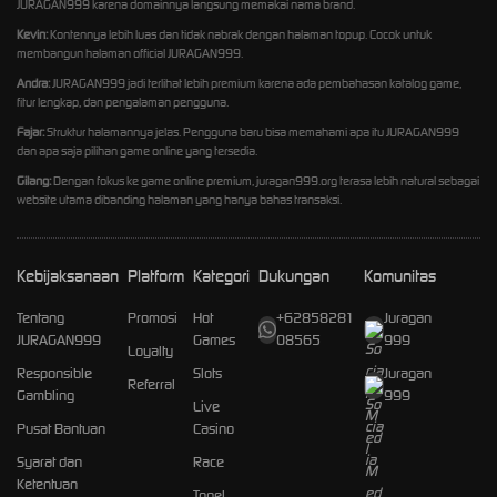
JURAGAN999 karena domainnya langsung memakai nama brand.
Kevin:
Kontennya lebih luas dan tidak nabrak dengan halaman topup. Cocok untuk
membangun halaman official JURAGAN999.
Andra:
JURAGAN999 jadi terlihat lebih premium karena ada pembahasan katalog game,
fitur lengkap, dan pengalaman pengguna.
Fajar:
Struktur halamannya jelas. Pengguna baru bisa memahami apa itu JURAGAN999
dan apa saja pilihan game online yang tersedia.
Gilang:
Dengan fokus ke game online premium, juragan999.org terasa lebih natural sebagai
website utama dibanding halaman yang hanya bahas transaksi.
Kebijaksanaan
Platform
Kategori
Dukungan
Komunitas
Tentang
Promosi
Hot
+62858281
Juragan
JURAGAN999
Games
08565
999
Loyalty
Responsible
Slots
Juragan
Referral
Gambling
999
Live
Pusat Bantuan
Casino
Syarat dan
Race
Ketentuan
Togel