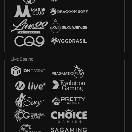
Live Casino