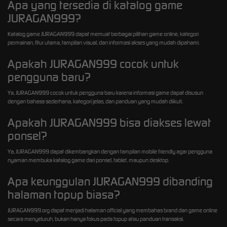
Apa yang tersedia di katalog game
JURAGAN999?
Katalog game JURAGAN999 dapat memuat berbagai pilihan game online, kategori
permainan, fitur utama, tampilan visual, dan informasi akses yang mudah dipahami.
Apakah JURAGAN999 cocok untuk
pengguna baru?
Ya, JURAGAN999 cocok untuk pengguna baru karena informasi game dapat disusun
dengan bahasa sederhana, kategori jelas, dan panduan yang mudah diikuti.
Apakah JURAGAN999 bisa diakses lewat
ponsel?
Ya, JURAGAN999 dapat dikembangkan dengan tampilan mobile friendly agar pengguna
nyaman membuka katalog game dari ponsel, tablet, maupun desktop.
Apa keunggulan JURAGAN999 dibanding
halaman topup biasa?
JURAGAN999.org dapat menjadi halaman official yang membahas brand dan game online
secara menyeluruh, bukan hanya fokus pada topup atau panduan transaksi.