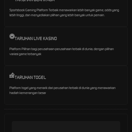
Sportsbook Gaming Platform Terbaik menawarkan lebih banyak game, odds yang
lebih tinggi, dan menyediakan pilihan yang lebih banyak untuk pemain.
TARUHAN LIVE KASINO
Platform Pilihan bagi perusahaan-perusahaan terbaik di dunia, dengan pilihan
variasi game terbanyak
TARUHAN TOGEL
Platform togel yang menarik dari perusahan terbaik di dunia yang menawarkan
hadiah kemenangan besar