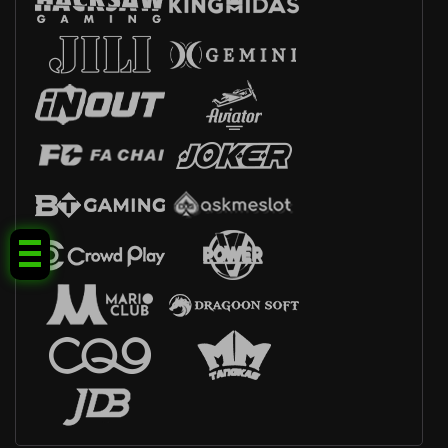
Tap Me!