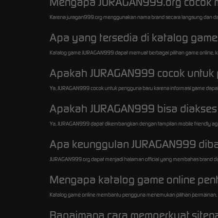
Mengapa JURAGAN999.org cocok men
Karena juragan999.org menggunakan nama brand secara langsung dan da
Apa yang tersedia di katalog ga
Katalog game JURAGAN999 dapat memuat berbagai pilihan game online, kate
Apakah JURAGAN999 cocok untuk 
Ya, JURAGAN999 cocok untuk pengguna baru karena informasi game dapat d
Apakah JURAGAN999 bisa diakses 
Ya, JURAGAN999 dapat dikembangkan dengan tampilan mobile friendly ag
Apa keunggulan JURAGAN999 diba
JURAGAN999.org dapat menjadi halaman official yang membahas brand dan
Mengapa katalog game online pent
Katalog game online membantu pengguna menemukan pilihan permainan, me
Bagaimana cara memperkuat sit