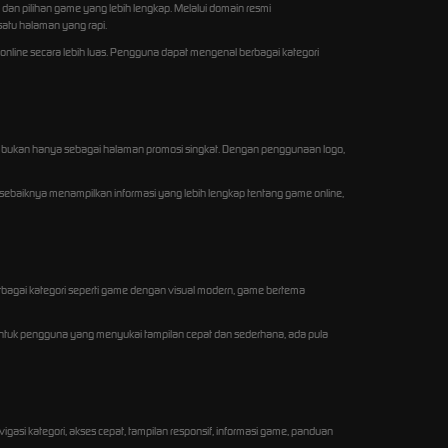
dan pilihan game yang lebih lengkap. Melalui domain resmi
satu halaman yang rapi.
line secara lebih luas. Pengguna dapat mengenal berbagai kategori
m, bukan hanya sebagai halaman promosi singkat. Dengan penggunaan logo,
sebaiknya menampilkan informasi yang lebih lengkap tentang game online,
gai kategori seperti game dengan visual modern, game bertema
untuk pengguna yang menyukai tampilan cepat dan sederhana, ada pula
asi kategori, akses cepat, tampilan responsif, informasi game, panduan