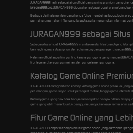
JURAGAN999
hadir sebagai situs official game online premium yang dira
juragan999.org
, JURAGAN999 diposisikan sebagai pusat utama brand yang 
Berbeda dari halaman lain yang hanya fokus membahas topup, login, atau
permainan, memahami fitur yang tersedia, serta menemukan informasi pe
JURAGAN999 sebagai Situs O
Sebagai situs official, JURAGAN999 membawa identitas brand yang lebih 
banner, title, meta description, dan schema.org yang seragam, juragan9
Halaman official seperti ini penting karena pengguna yang mencari JURAG
fitur layanan, kategori permainan, dan pengalaman pengguna.
Katalog Game Online Premi
JURAGAN999 menghadirkan konsep katalog game online premium yang memu
petualangan, game ringan untuk perangkat mobile, hingga game interaktif de
Katalog game yang baik tidak hanya menampilkan banyak pilihan, tetapi
game yang lebih menarik untuk pengguna yang suka visual ramai, animasi hal
Fitur Game Online yang Leb
JURAGAN999 dapat menonjolkan fitur game online yang membantu pengalaman