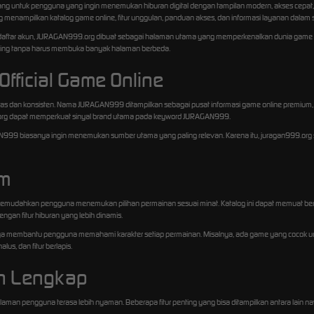
ncang untuk pengguna yang ingin menemukan hiburan digital dengan tampilan modern, akses cepat, 
menampilkan katalog game online, fitur unggulan, panduan akses, dan informasi layanan dalam 
 daftar akun, JURAGAN999.org dibuat sebagai halaman utama yang memperkenalkan dunia game on
nting tanpa harus membuka banyak halaman berbeda.
fficial Game Online
jelas dan konsisten. Nama JURAGAN999 ditampilkan sebagai pusat informasi game online premiu
99.org dapat memperkuat sinyal brand utama pada keyword JURAGAN999.
AN999 biasanya ingin menemukan sumber utama yang paling relevan. Karena itu, juragan999.org 
um
dahkan pengguna menemukan pilihan permainan sesuai minat. Katalog ini dapat memuat berba
ngan fitur hiburan yang lebih dinamis.
 juga membantu pengguna memahami karakter setiap permainan. Misalnya, ada game yang cocok 
us, dan fitur berlapis.
ih Lengkap
 pengguna terasa lebih nyaman. Beberapa fitur penting yang bisa ditampilkan antara lain navig