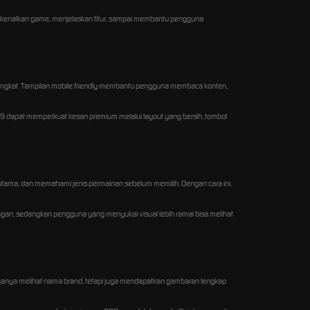
erkenalkan game, menjelaskan fitur, sampai membantu pengguna
erangkat. Tampilan mobile friendly membantu pengguna membaca konten,
 dapat memperkuat kesan premium melalui layout yang bersih, tombol
tama, dan memahami jenis permainan sebelum memilih. Dengan cara ini,
ngan, sedangkan pengguna yang menyukai visual lebih ramai bisa melihat
hanya melihat nama brand, tetapi juga mendapatkan gambaran lengkap