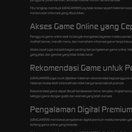
pengguna, pusat bantuan, serta pembaruan konten secara berkala.
Fitur lengkap membuat JURAGAN999.org tidak terasa seperti halaman koso
menemukan informasi yang dibutuhkan.
Akses Game Online yang Cep
Pengguna game online saat ini banyak mengakses layanan melalui ponsel. 
melihat banner, memilih menu, dan memahami informasi game tanpa harus m
Akses cepat juga menjadi bagian penting dari pengalaman game online. 
yang jelas, dan gambar yang tidak terlalu berat.
Rekomendasi Game untuk P
JURAGAN999 juga cocok dijadikan halaman rekomendasi bagi pengguna bar
halaman terasa lebih informatif dan tidak hanya berisi kalimat promosi.
Rekomendasi game dapat dibuat berdasarkan tema, tampilan, tingkat kemu
kategori game dengan grafis dan animasi yang lebih menarik.
Pengalaman Digital Premiu
JURAGAN999 membawa pengalaman digital premium melalui tampilan yang m
tentang game online yang tersedia.