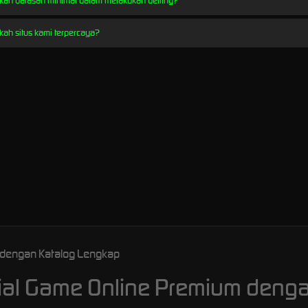
kah batasan minimal dalam melakukan betting?
kah situs kami terpercaya?
 dengan Katalog Lengkap
cial Game Online Premium deng