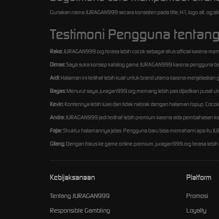
Gunakan nama JURAGAN999 secara konsisten pada title, H1, logo alt, og:si
Testimoni Pengguna tenta
Raka:
JURAGAN999.org terasa lebih cocok sebagai situs official karena me
Dimas:
Saya suka konsep katalog game JURAGAN999 karena pengguna bisa mel
Ardi:
Halaman ini terlihat lebih kuat untuk brand utama karena menjelaskan game
Bagas:
Menurut saya, juragan999.org memang lebih pas dijadikan pusa
Kevin:
Kontennya lebih luas dan tidak nabrak dengan halaman topup. Coc
Andra:
JURAGAN999 jadi terlihat lebih premium karena ada pembahasan ka
Fajar:
Struktur halamannya jelas. Pengguna baru bisa memahami apa itu JU
Gilang:
Dengan fokus ke game online premium, juragan999.org terasa lebih
Kebijaksanaan
Platform
Tentang JURAGAN999
Promosi
Responsible Gambling
Loyalty