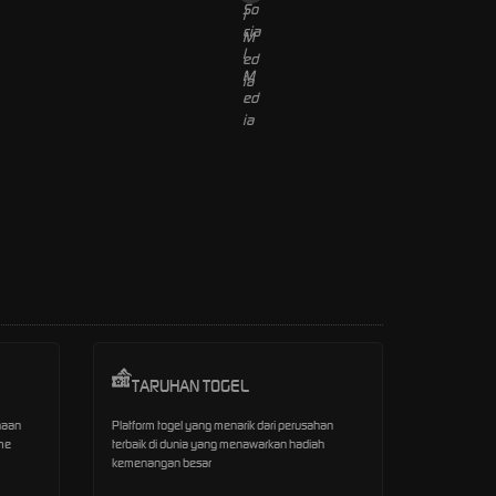
TARUHAN TOGEL
haan
Platform togel yang menarik dari perusahan
ame
terbaik di dunia yang menawarkan hadiah
kemenangan besar