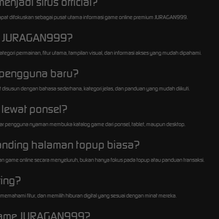
jadi situs official?
pat difokuskan sebagai pusat utama informasi game online premium JURAGAN999.
me JURAGAN999?
gori permainan, fitur utama, tampilan visual, dan informasi akses yang mudah dipahami.
pengguna baru?
isusun dengan bahasa sederhana, kategori jelas, dan panduan yang mudah diikuti.
lewat ponsel?
ar pengguna nyaman membuka katalog game dari ponsel, tablet, maupun desktop.
nding halaman topup biasa?
 game online secara menyeluruh, bukan hanya fokus pada topup atau panduan transaksi.
ing?
mahami fitur, dan memilih hiburan digital yang sesuai dengan minat mereka.
ename JURAGAN999?