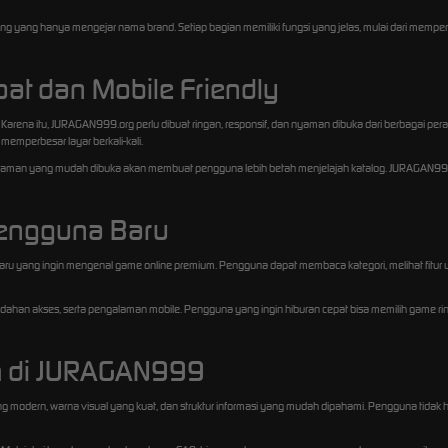
ng yang hanya mengejar nama brand. Setiap bagian memiliki fungsi yang jelas, mulai dari memp
at dan Mobile Friendly
Karena itu, JURAGAN999.org perlu dibuat ringan, responsif, dan nyaman dibuka dari berbagai p
emperbesar layar berkali-kali.
Halaman yang mudah dibuka akan membuat pengguna lebih betah menjelajah katalog. JURAGAN999
engguna Baru
u yang ingin mengenal game online premium. Pengguna dapat membaca kategori, melihat fitur u
dahan akses, serta pengalaman mobile. Pengguna yang ingin hiburan cepat bisa memilih game ri
m di JURAGAN999
odern, warna visual yang kuat, dan struktur informasi yang mudah dipahami. Pengguna tidak 