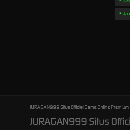
4. Ada
5. Apa
JURAGAN999 Situs Official Game Online Premium
JURAGAN999 Situs Offi