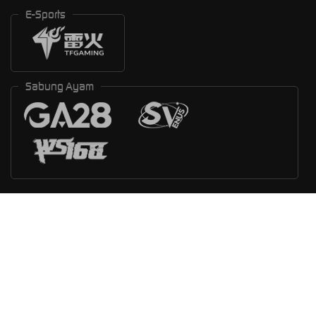
E-Sports
Sabung Ayam