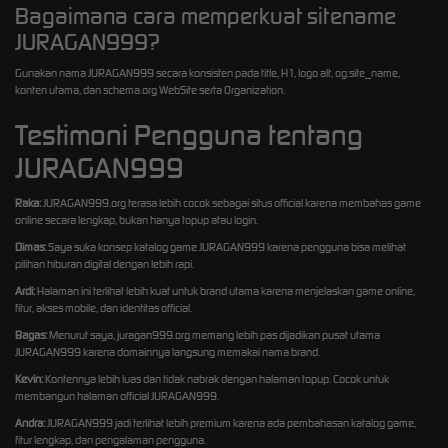
Bagaimana cara memperkuat sitename
JURAGAN999?
Gunakan nama JURAGAN999 secara konsisten pada title, H1, logo alt, og:site_name,
konten utama, dan schema.org WebSite serta Organization.
Testimoni Pengguna tentang
JURAGAN999
Raka:
JURAGAN999.org terasa lebih cocok sebagai situs official karena membahas game
online secara lengkap, bukan hanya topup atau login.
Dimas:
Saya suka konsep katalog game JURAGAN999 karena pengguna bisa melihat
pilihan hiburan digital dengan lebih rapi.
Ardi:
Halaman ini terlihat lebih kuat untuk brand utama karena menjelaskan game online,
fitur, akses mobile, dan identitas official.
Bagas:
Menurut saya, juragan999.org memang lebih pas dijadikan pusat utama
JURAGAN999 karena domainnya langsung memakai nama brand.
Kevin:
Kontennya lebih luas dan tidak nabrak dengan halaman topup. Cocok untuk
membangun halaman official JURAGAN999.
Andra:
JURAGAN999 jadi terlihat lebih premium karena ada pembahasan katalog game,
fitur lengkap, dan pengalaman pengguna.