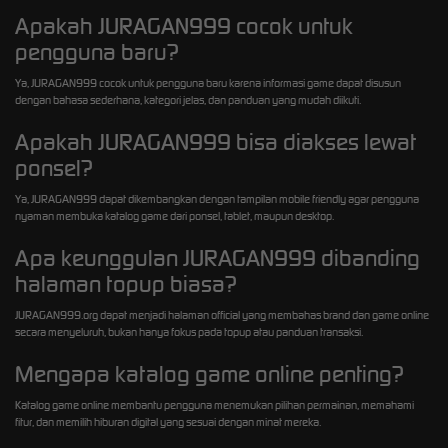
Apakah JURAGAN999 cocok untuk
pengguna baru?
Ya, JURAGAN999 cocok untuk pengguna baru karena informasi game dapat disusun
dengan bahasa sederhana, kategori jelas, dan panduan yang mudah diikuti.
Apakah JURAGAN999 bisa diakses lewat
ponsel?
Ya, JURAGAN999 dapat dikembangkan dengan tampilan mobile friendly agar pengguna
nyaman membuka katalog game dari ponsel, tablet, maupun desktop.
Apa keunggulan JURAGAN999 dibanding
halaman topup biasa?
JURAGAN999.org dapat menjadi halaman official yang membahas brand dan game online
secara menyeluruh, bukan hanya fokus pada topup atau panduan transaksi.
Mengapa katalog game online penting?
Katalog game online membantu pengguna menemukan pilihan permainan, memahami
fitur, dan memilih hiburan digital yang sesuai dengan minat mereka.