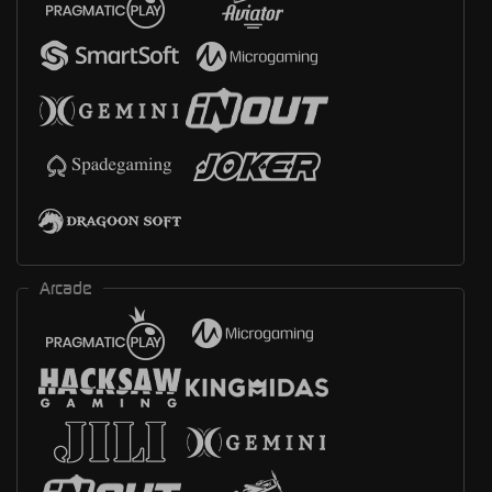
Arcade