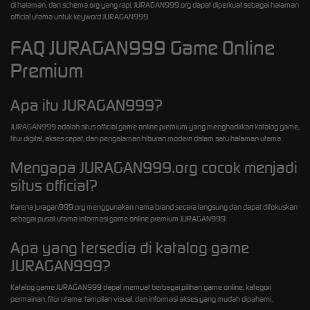
di halaman, dan schema.org yang rapi, JURAGAN999.org dapat diperkuat sebagai halaman
official utama untuk keyword JURAGAN999.
FAQ JURAGAN999 Game Online
Premium
Apa itu JURAGAN999?
JURAGAN999 adalah situs official game online premium yang menghadirkan katalog game,
fitur digital, akses cepat, dan pengalaman hiburan modern dalam satu halaman utama.
Mengapa JURAGAN999.org cocok menjadi
situs official?
Karena juragan999.org menggunakan nama brand secara langsung dan dapat difokuskan
sebagai pusat utama informasi game online premium JURAGAN999.
Apa yang tersedia di katalog game
JURAGAN999?
Katalog game JURAGAN999 dapat memuat berbagai pilihan game online, kategori
permainan, fitur utama, tampilan visual, dan informasi akses yang mudah dipahami.