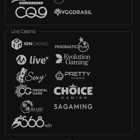
Live Casino