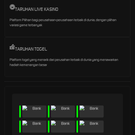
TARUHAN LIVE KASINO
Platform Pilihan bagi perusahaan-perusahaan terbaik di dunia, dengan pilihan
variasi game terbanyak
TARUHAN TOGEL
Platform togel yang menarik dari perusahan terbaik di dunia yang menawarkan
hadiah kemenangan besar