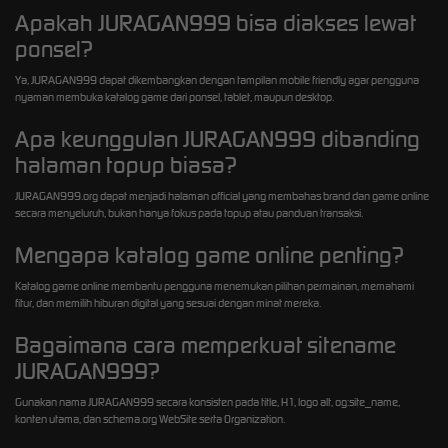
Apakah JURAGAN999 bisa diakses lewat
ponsel?
Ya, JURAGAN999 dapat dikembangkan dengan tampilan mobile friendly agar pengguna
nyaman membuka katalog game dari ponsel, tablet, maupun desktop.
Apa keunggulan JURAGAN999 dibanding
halaman topup biasa?
JURAGAN999.org dapat menjadi halaman official yang membahas brand dan game online
secara menyeluruh, bukan hanya fokus pada topup atau panduan transaksi.
Mengapa katalog game online penting?
Katalog game online membantu pengguna menemukan pilihan permainan, memahami
fitur, dan memilih hiburan digital yang sesuai dengan minat mereka.
Bagaimana cara memperkuat sitename
JURAGAN999?
Gunakan nama JURAGAN999 secara konsisten pada title, H1, logo alt, og:site_name,
konten utama, dan schema.org WebSite serta Organization.