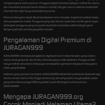
mengenal game online premium. Pengguna dapat membaca kategori, melihat fitur utama,
dan memahami jenis permainan sebelum memilih. Dengan cara ini, halaman terasa lebih
informatif dan tidak hanya berisi kalimat promosi.
Rekomendasi game dapat dibuat berdasarkan tema, tampilan, tingkat kemudahan akses,
serta pengalaman mobile. Pengguna yang ingin hiburan cepat bisa memilih game ringan,
sedangkan pengguna yang menyukai visual lebih ramai bisa melihat kategori game
dengan grafis dan animasi yang lebih menarik.
Pengalaman Digital Premium di
JURAGAN999
JURAGAN999 membawa pengalaman digital premium melalui tampilan yang modern,
warna visual yang kuat, dan struktur informasi yang mudah dipahami. Pengguna tidak
hanya melihat nama brand, tetapi juga mendapatkan gambaran lengkap tentang game
online yang tersedia.
Halaman yang rapi akan membantu JURAGAN999 terlihat lebih profesional. Mulai dari logo,
banner, konten utama, FAQ, hingga schema.org, semuanya perlu menyampaikan pesan
yang sama bahwa juragan999.org adalah pusat official game online premium
JURAGAN999.
Mengapa JURAGAN999.org
Cocok Menjadi Halaman Utama?