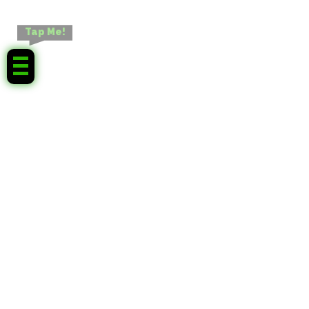
Tap Me!