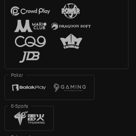
Poker
E-Sports