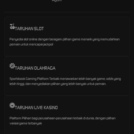
TARUHAN SLOT
Penyedia slot online dengan beragam pilihan game menarik yang memudahkan
pemain untuk mencapai jackpot
TARUHAN OLAHRAGA
Sportsbook Gaming Platform Terbaik menawarkan lebih banyak game, odds yang
lebih tinggi, dan menyediakan pilihan yang lebih banyak untuk pemain.
TARUHAN LIVE KASINO
Platform Pilihan bagi perusahaan-perusahaan terbaik di dunia, dengan pilihan
variasi game terbanyak