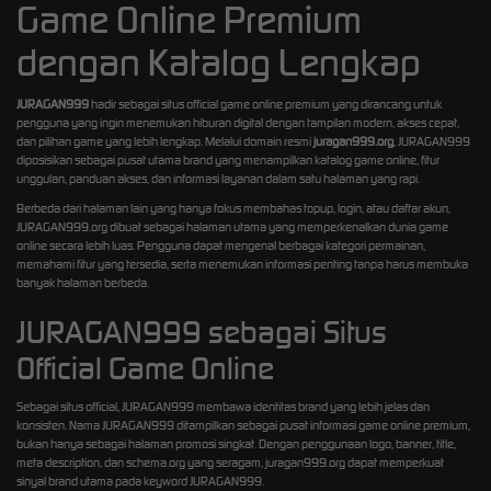
Game Online Premium
dengan Katalog Lengkap
JURAGAN999
hadir sebagai situs official game online premium yang dirancang untuk
pengguna yang ingin menemukan hiburan digital dengan tampilan modern, akses cepat,
dan pilihan game yang lebih lengkap. Melalui domain resmi
juragan999.org
, JURAGAN999
diposisikan sebagai pusat utama brand yang menampilkan katalog game online, fitur
unggulan, panduan akses, dan informasi layanan dalam satu halaman yang rapi.
Berbeda dari halaman lain yang hanya fokus membahas topup, login, atau daftar akun,
JURAGAN999.org dibuat sebagai halaman utama yang memperkenalkan dunia game
online secara lebih luas. Pengguna dapat mengenal berbagai kategori permainan,
memahami fitur yang tersedia, serta menemukan informasi penting tanpa harus membuka
banyak halaman berbeda.
JURAGAN999 sebagai Situs
Official Game Online
Sebagai situs official, JURAGAN999 membawa identitas brand yang lebih jelas dan
konsisten. Nama JURAGAN999 ditampilkan sebagai pusat informasi game online premium,
bukan hanya sebagai halaman promosi singkat. Dengan penggunaan logo, banner, title,
meta description, dan schema.org yang seragam, juragan999.org dapat memperkuat
sinyal brand utama pada keyword JURAGAN999.