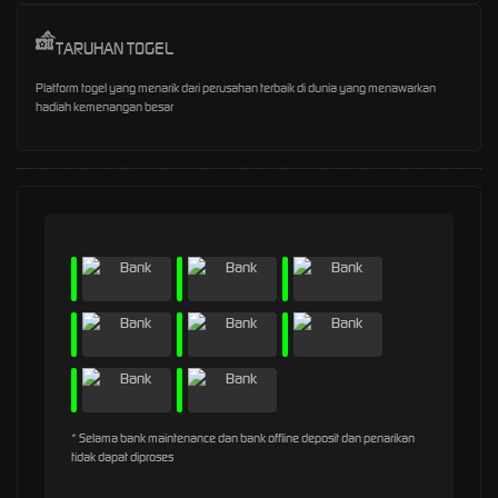
TARUHAN TOGEL
Platform togel yang menarik dari perusahan terbaik di dunia yang menawarkan
hadiah kemenangan besar
* Selama bank maintenance dan bank offline deposit dan penarikan
tidak dapat diproses