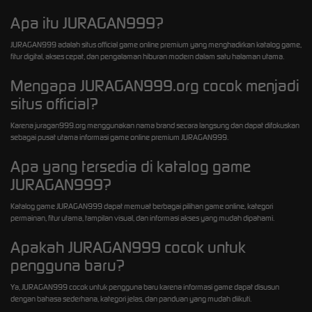
Apa itu JURAGAN999?
JURAGAN999 adalah situs official game online premium yang menghadirkan katalog game,
fitur digital, akses cepat, dan pengalaman hiburan modern dalam satu halaman utama.
Mengapa JURAGAN999.org cocok menjadi
situs official?
Karena juragan999.org menggunakan nama brand secara langsung dan dapat difokuskan
sebagai pusat utama informasi game online premium JURAGAN999.
Apa yang tersedia di katalog game
JURAGAN999?
Katalog game JURAGAN999 dapat memuat berbagai pilihan game online, kategori
permainan, fitur utama, tampilan visual, dan informasi akses yang mudah dipahami.
Apakah JURAGAN999 cocok untuk
pengguna baru?
Ya, JURAGAN999 cocok untuk pengguna baru karena informasi game dapat disusun
dengan bahasa sederhana, kategori jelas, dan panduan yang mudah diikuti.