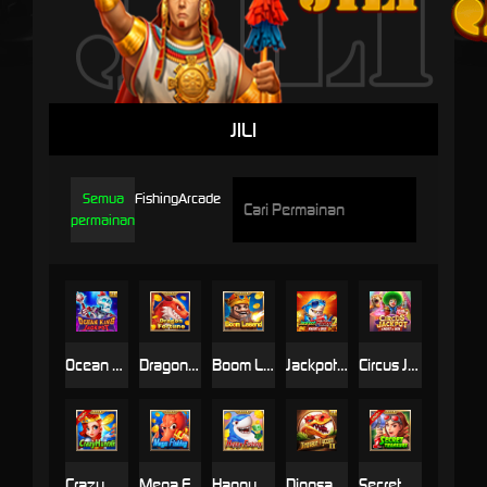
JILI
Semua
Fishing
Arcade
permainan
Ocean King Jackpot
Dragon Fortune
Boom Legend
Jackpot Fishing 2
Circus Jackpot
Crazy Hunter
Mega Fishing
Happy Fishing
Dinosaur Tycoon II
Secret Treasure