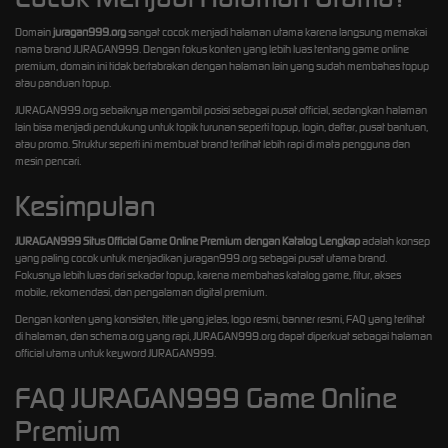
Domain
juragan999.org
sangat cocok menjadi halaman utama karena langsung memakai
nama brand JURAGAN999. Dengan fokus konten yang lebih luas tentang game online
premium, domain ini tidak bertabrakan dengan halaman lain yang sudah membahas topup
atau panduan topup.
JURAGAN999.org sebaiknya mengambil posisi sebagai pusat official, sedangkan halaman
lain bisa menjadi pendukung untuk topik turunan seperti topup, login, daftar, pusat bantuan,
atau promo. Struktur seperti ini membuat brand terlihat lebih rapi di mata pengguna dan
mesin pencari.
Kesimpulan
JURAGAN999 Situs Official Game Online Premium dengan Katalog Lengkap
adalah konsep
yang paling cocok untuk menjadikan juragan999.org sebagai pusat utama brand.
Fokusnya lebih luas dari sekadar topup, karena membahas katalog game, fitur, akses
mobile, rekomendasi, dan pengalaman digital premium.
Dengan konten yang konsisten, title yang jelas, logo resmi, banner resmi, FAQ yang terlihat
di halaman, dan schema.org yang rapi, JURAGAN999.org dapat diperkuat sebagai halaman
official utama untuk keyword JURAGAN999.
FAQ JURAGAN999 Game Online
Premium