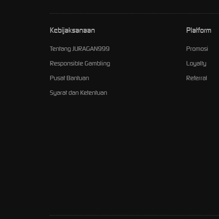
Kebijaksanaan
Platform
Tentang JURAGAN999
Promosi
Responsible Gambling
Loyalty
Pusat Bantuan
Referral
Syarat dan Ketentuan