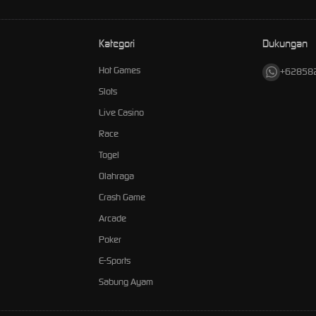
Kategori
Dukungan
Hot Games
+62858
Slots
Live Casino
Race
Togel
Olahraga
Crash Game
Arcade
Poker
E-Sports
Sabung Ayam