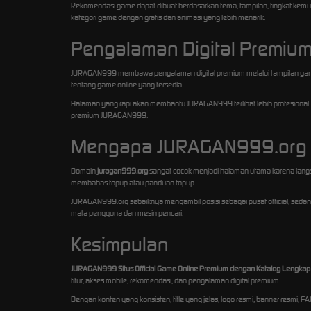
Rekomendasi game dapat dibuat berdasarkan tema, tampilan, tingkat kemu
kategori game dengan grafis dan animasi yang lebih menarik.
Pengalaman Digital Premiu
JURAGAN999 membawa pengalaman digital premium melalui tampilan yang m
tentang game online yang tersedia.
Halaman yang rapi akan membantu JURAGAN999 terlihat lebih profesional.
premium JURAGAN999.
Mengapa JURAGAN999.org 
Domain
juragan999.org
sangat cocok menjadi halaman utama karena langs
membahas topup atau panduan topup.
JURAGAN999.org sebaiknya mengambil posisi sebagai pusat official, sedangkan
mata pengguna dan mesin pencari.
Kesimpulan
JURAGAN999 Situs Official Game Online Premium dengan Katalog Lengkap
fitur, akses mobile, rekomendasi, dan pengalaman digital premium.
Dengan konten yang konsisten, title yang jelas, logo resmi, banner resmi