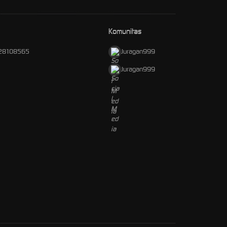
Komunitas
28108565
Juragan999
Juragan999