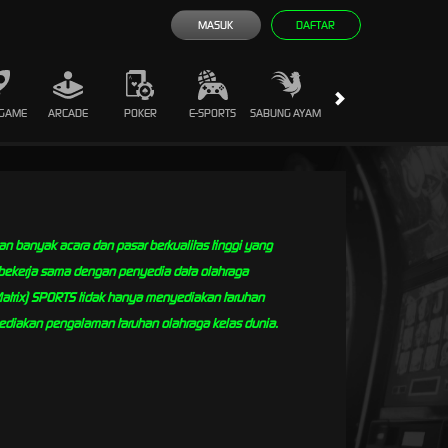
MASUK
DAFTAR
 GAME
ARCADE
POKER
E-SPORTS
SABUNG AYAM
PROMOSI
banyak acara dan pasar berkualitas tinggi yang
 bekerja sama dengan penyedia data olahraga
Matrix) SPORTS tidak hanya menyediakan taruhan
nyediakan pengalaman taruhan olahraga kelas dunia.