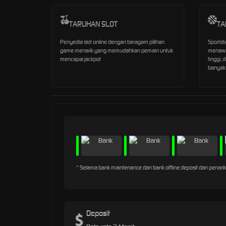
TARUHAN SLOT
TA
Penyedia slot online dengan beragam pilihan
Sportsb
game menarik yang memudahkan pemain untuk
menawar
mencapai jackpot
tinggi,
banyak 
* Selama bank maintenance dan bank offline deposit dan penarik
Deposit