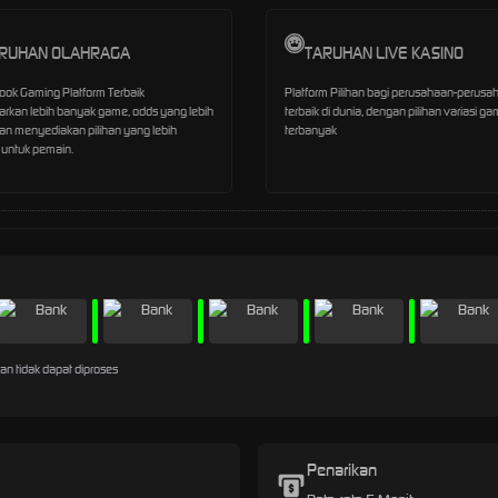
RUHAN OLAHRAGA
TARUHAN LIVE KASINO
ook Gaming Platform Terbaik
Platform Pilihan bagi perusahaan-perusa
kan lebih banyak game, odds yang lebih
terbaik di dunia, dengan pilihan variasi g
 dan menyediakan pilihan yang lebih
terbanyak
untuk pemain.
an tidak dapat diproses
Penarikan