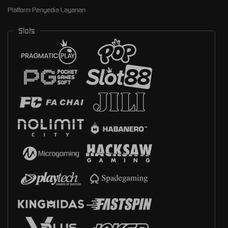
Platform Penyedia Layanan
Slots