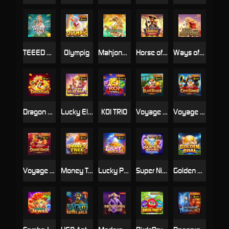
TEEED UP!
Olympig
Mahjong Wins
Horse of Bounty
Ways of the Holy Horse
Dragon Soar
Lucky Elephant X-Huge
KOI TRIO
Voyage of Blast Raider X-Lock
Voyage of Cryo Gunner X-Lock
Voyage of Daring Queen X-Lock
Money Tree - Hyper Wild
Lucky Pearl
Super Niubi Fortune X-Huge
Golden Goal