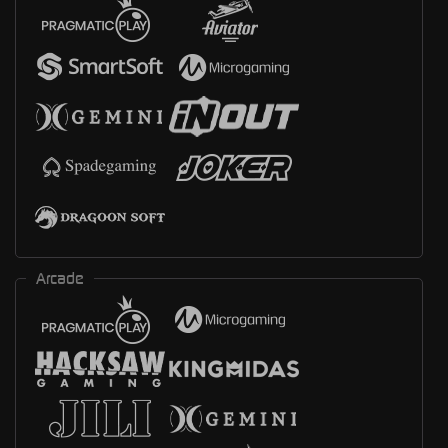
Arcade