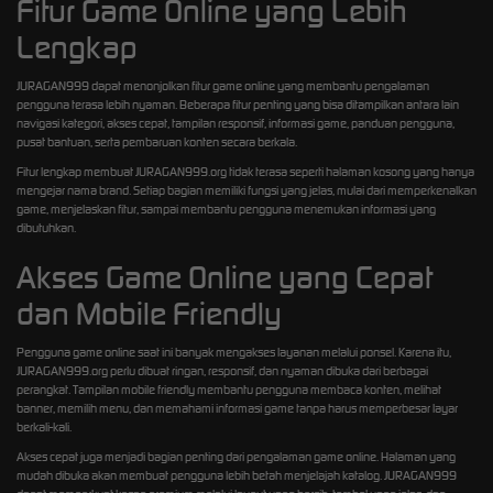
Fitur Game Online yang Lebih
Lengkap
JURAGAN999 dapat menonjolkan fitur game online yang membantu pengalaman
pengguna terasa lebih nyaman. Beberapa fitur penting yang bisa ditampilkan antara lain
navigasi kategori, akses cepat, tampilan responsif, informasi game, panduan pengguna,
pusat bantuan, serta pembaruan konten secara berkala.
Fitur lengkap membuat JURAGAN999.org tidak terasa seperti halaman kosong yang hanya
mengejar nama brand. Setiap bagian memiliki fungsi yang jelas, mulai dari memperkenalkan
game, menjelaskan fitur, sampai membantu pengguna menemukan informasi yang
dibutuhkan.
Akses Game Online yang Cepat
dan Mobile Friendly
Pengguna game online saat ini banyak mengakses layanan melalui ponsel. Karena itu,
JURAGAN999.org perlu dibuat ringan, responsif, dan nyaman dibuka dari berbagai
perangkat. Tampilan mobile friendly membantu pengguna membaca konten, melihat
banner, memilih menu, dan memahami informasi game tanpa harus memperbesar layar
berkali-kali.
Akses cepat juga menjadi bagian penting dari pengalaman game online. Halaman yang
mudah dibuka akan membuat pengguna lebih betah menjelajah katalog. JURAGAN999