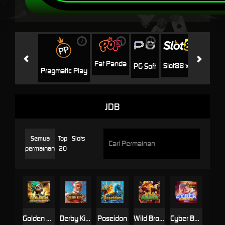
i
i
i
i
i
Facha
Fat Panda
Slot88 x PP
PG Soft
Pragmatic Play
JDB
Semua
Top
Slots
permainan
20
Golden Hoof Quest
Derby King
Poseidon
Wild Bronco
Cyber Bounty 4096