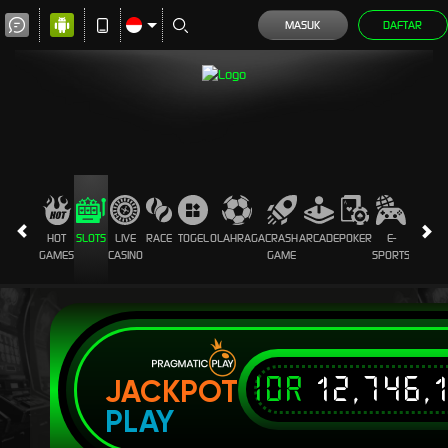
MASUK
DAFTAR
HOT
SLOTS
LIVE
RACE
TOGEL
OLAHRAGA
CRASH
ARCADE
POKER
E-
SABUN
GAMES
CASINO
GAME
SPORTS
AYAM
IDR
12,746,
JACKPOT
PLAY