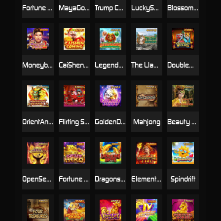
Fortune Treasure
MayaGoldCrazy
Trump Card
LuckySeven
Blossom of Wealth
Moneybags Man 2
CaiShen Coming
Legendary5
The Llama Adventure
DoubleWilds
OrientAnimals
Flirting Scholar Tang
GoldenDisco
Mahjong
Beauty And The Kingdom
OpenSesameII
Fortune Neko
DragonsGate
Elemental Link Fire
Spindrift