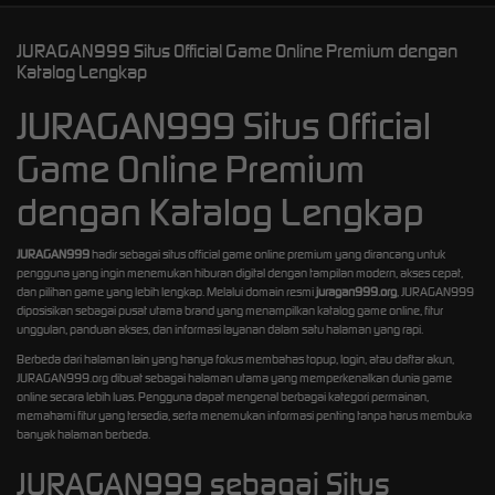
JURAGAN999 Situs Official Game Online Premium dengan
Katalog Lengkap
JURAGAN999 Situs Official
Game Online Premium
dengan Katalog Lengkap
JURAGAN999
hadir sebagai situs official game online premium yang dirancang untuk
pengguna yang ingin menemukan hiburan digital dengan tampilan modern, akses cepat,
dan pilihan game yang lebih lengkap. Melalui domain resmi
juragan999.org
, JURAGAN999
diposisikan sebagai pusat utama brand yang menampilkan katalog game online, fitur
unggulan, panduan akses, dan informasi layanan dalam satu halaman yang rapi.
Berbeda dari halaman lain yang hanya fokus membahas topup, login, atau daftar akun,
JURAGAN999.org dibuat sebagai halaman utama yang memperkenalkan dunia game
online secara lebih luas. Pengguna dapat mengenal berbagai kategori permainan,
memahami fitur yang tersedia, serta menemukan informasi penting tanpa harus membuka
banyak halaman berbeda.
JURAGAN999 sebagai Situs