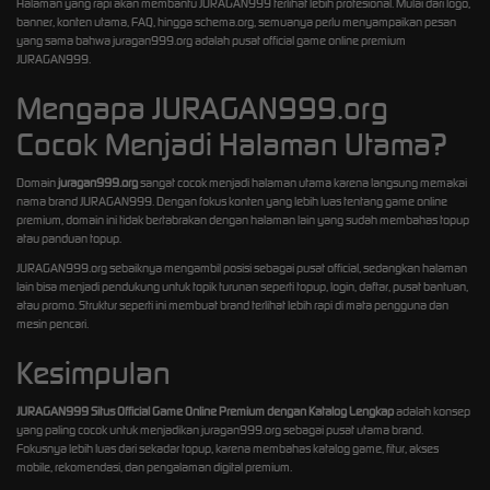
Halaman yang rapi akan membantu JURAGAN999 terlihat lebih profesional. Mulai dari logo,
banner, konten utama, FAQ, hingga schema.org, semuanya perlu menyampaikan pesan
yang sama bahwa juragan999.org adalah pusat official game online premium
JURAGAN999.
Mengapa JURAGAN999.org
Cocok Menjadi Halaman Utama?
Domain
juragan999.org
sangat cocok menjadi halaman utama karena langsung memakai
nama brand JURAGAN999. Dengan fokus konten yang lebih luas tentang game online
premium, domain ini tidak bertabrakan dengan halaman lain yang sudah membahas topup
atau panduan topup.
JURAGAN999.org sebaiknya mengambil posisi sebagai pusat official, sedangkan halaman
lain bisa menjadi pendukung untuk topik turunan seperti topup, login, daftar, pusat bantuan,
atau promo. Struktur seperti ini membuat brand terlihat lebih rapi di mata pengguna dan
mesin pencari.
Kesimpulan
JURAGAN999 Situs Official Game Online Premium dengan Katalog Lengkap
adalah konsep
yang paling cocok untuk menjadikan juragan999.org sebagai pusat utama brand.
Fokusnya lebih luas dari sekadar topup, karena membahas katalog game, fitur, akses
mobile, rekomendasi, dan pengalaman digital premium.