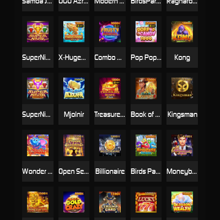
Samba Jewel
UGO Aztec Gold
Modern Gods
BirdsParty
Ragnarok : Thor VS Loki
SuperNiubi
X-Huge_Fishin' Fever X-Huge
Combo Fruity Bonanza Combo
Pop Pop Candy 1000
Kong
SuperNiubiDeluxe
Mjolnir
TreasureBowl
Book of Mystery
Kingsman
Wonder Elephant
Open Sesame
Billionaire
Birds Party Deluxe
Moneybags Man