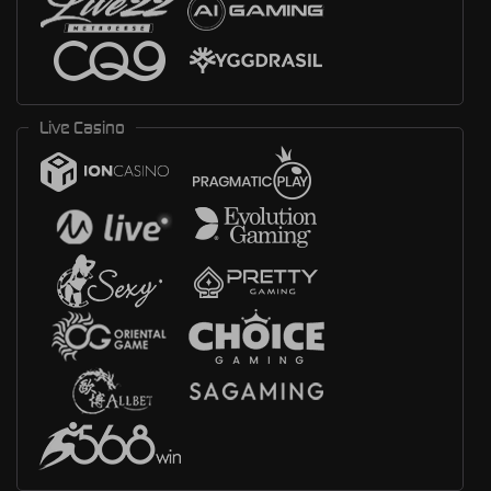
Live Casino