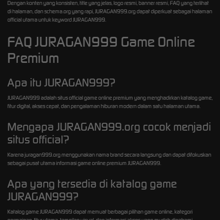
Dengan konten yang konsisten, title yang jelas, logo resmi, banner resmi, FAQ yang terlihat
di halaman, dan schema.org yang rapi, JURAGAN999.org dapat diperkuat sebagai halaman
official utama untuk keyword JURAGAN999.
FAQ JURAGAN999 Game Online
Premium
Apa itu JURAGAN999?
JURAGAN999 adalah situs official game online premium yang menghadirkan katalog game,
fitur digital, akses cepat, dan pengalaman hiburan modern dalam satu halaman utama.
Mengapa JURAGAN999.org cocok menjadi
situs official?
Karena juragan999.org menggunakan nama brand secara langsung dan dapat difokuskan
sebagai pusat utama informasi game online premium JURAGAN999.
Apa yang tersedia di katalog game
JURAGAN999?
Katalog game JURAGAN999 dapat memuat berbagai pilihan game online, kategori
permainan, fitur utama, tampilan visual, dan informasi akses yang mudah dipahami.