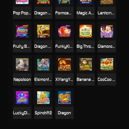
Pop Pop Candy
Dragon Soar - Hyper Wild
Formosa Bear
Magic Ace WILD LOCK
LanternWealth
Fruity Bonanza
Dragon Warrior
FunkyKingKong
Big Three Dragons
Glamorous Girl
Napoleon
Elemental Link Water
XiYangYang
Banana Saga
CooCoo Farm
LuckyDiamond
Spindrift2
Dragon