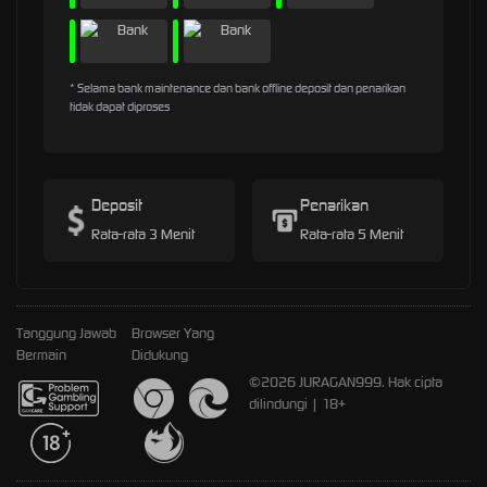
* Selama bank maintenance dan bank offline deposit dan penarikan
tidak dapat diproses
Deposit
Penarikan
Rata-rata 3 Menit
Rata-rata 5 Menit
Tanggung Jawab
Browser Yang
Bermain
Didukung
©2026 JURAGAN999. Hak cipta
dilindungi | 18+