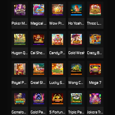
Poker Maxways
Magical Lamp
Wow Prosperity
Ho Yeah Monkey
Three Lucky Stars
Hugon Quest
Cai Shen 888
Candy Pop
Gold West
Crazy Bomber
Royal Paws Maxways
Great Stars
Lucky Snake Wheel
Wong Choy
Mega 7
Gemstone Rush
Gold Panther
5 Fortune SA
Triple Panda
Jokers Treasure Exclusive