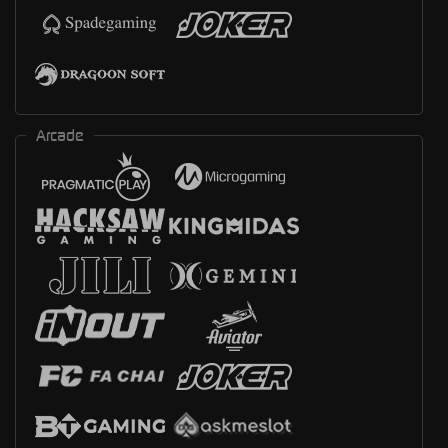
Arcade