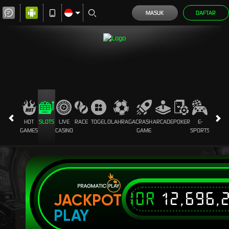
MASUK
DAFTAR
HOT
SLOTS
LIVE
RACE
TOGEL
OLAHRAGA
CRASH
ARCADE
POKER
E-
SABUN
GAMES
CASINO
GAME
SPORTS
AYAM
IDR
12,696,
JACKPOT
PLAY