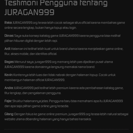
Testimoni Pengguna tentang
JURAGAN999
Raka:
JURAGAN999.org terasa lebih cocok sebagai situs official karena membahas game
online secara lengkap, bukan hanya topup atau login.
Dimas:
Saya suka konsep katalog game JURAGAN999 karena pengguna bisa melihat
pilihan hiburan digital dengan lebih rapi.
Ardi:
Halaman ini terlihat lebih kuat untuk brand utama karena menjelaskan game online,
fitur, akses mobile, dan identitas official.
Bagas:
Menurut saya, juragan999.org memang lebih pas dijadikan pusat utama
JURAGAN999 karena domainnya langsung memakai nama brand.
Kevin:
Kontennya lebih luas dan tidak nabrak dengan halaman topup. Cocok untuk
membangun halaman official JURAGAN999.
Andra:
JURAGAN999 jadi terlihat lebih premium karena ada pembahasan katalog game,
fitur lengkap, dan pengalaman pengguna.
Fajar:
Struktur halamannya jelas. Pengguna baru bisa memahami apa itu JURAGAN999
dan apa saja pilihan game online yang tersedia.
Gilang:
Dengan fokus ke game online premium, juragan999.org terasa lebih natural sebagai
website utama dibanding halaman yang hanya bahas transaksi.