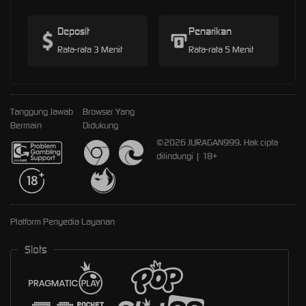
Deposit
Penarikan
Rata-rata 3 Menit
Rata-rata 5 Menit
Tanggung Jawab
Browser Yang
Bermain
Didukung
©2026 JURAGAN999. Hak cipta
dilindungi | 18+
Platform Penyedia Layanan
Slots