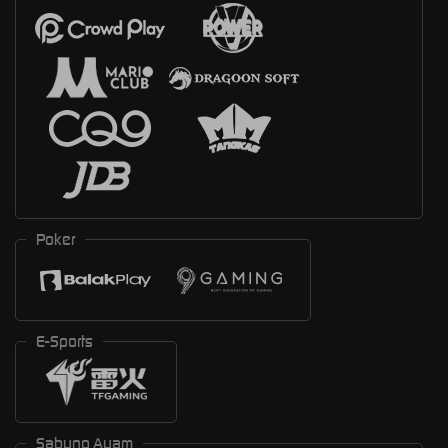
Poker
E-Sports
Sabung Ayam