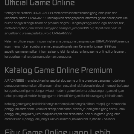
Official Game Online
Sebagai situs official, JURAGAN999 membawa identitas brand yang lebih jelas dan
konsisten. Nama JURAGAN999 ditampilkan sebagai pusat informasi game online premium,
bukan hanya sebagai halaman promosi singkat. Dengan penggunaan logo, banner, title,
meta description, dan schema.org yang seragam, juragan999.org dapat memperkuat
sinyal brand utama pada keyword JURAGAN999.
Halaman official seperti ini penting karena pengguna yang mencari JURAGAN999 biasanya
ingin menemukan sumber utama yang paling relevan. Karena itu, juragan999.org
sebaiknya menampilkan informasi yang lebih lengkap tentang game online, fitur layanan,
kategori permainan, dan pengalaman pengguna.
Katalog Game Online Premium
JURAGAN999 menghadirkan konsep katalog game online premium yang memudahkan
pengguna menemukan pilihan permainan sesuai minat. Katalog ini dapat memuat berbagai
kategori seperti game dengan visual modern, game bertema petualangan, game ringan
untuk perangkat mobile, hingga game interaktif dengan fitur hiburan yang lebih dinamis.
Katalog game yang baik tidak hanya menampilkan banyak pilihan, tetapi juga membantu
pengguna memahami karakter setiap permainan. Misalnya, ada game yang cocok untuk
pengguna yang menyukai tampilan cepat dan sederhana, ada pula game yang lebih
menarik untuk pengguna yang suka visual ramai, animasi halus, dan fitur berlapis.
Fitur Game Online yang Lebih