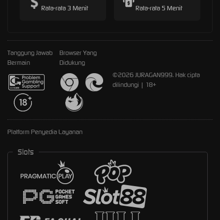
Rata-rata 3 Menit
Rata-rata 5 Menit
Tanggung Jawab
Browser Yang
Bermain
Didukung
©2026 JURAGAN999. Hak cipta
dilindungi | 18+
Platform Penyedia Layanan
Slots