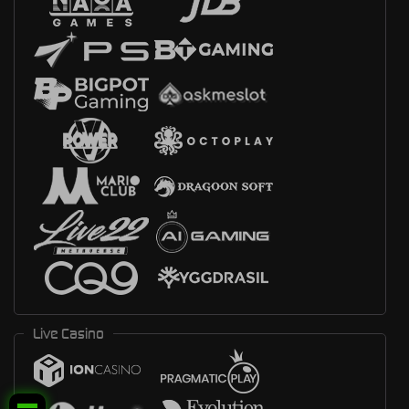
Live Casino
Tap Me!