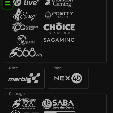
Race
Togel
Olahraga