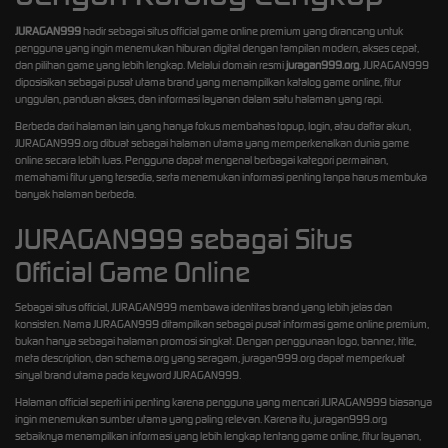
JURAGAN999
hadir sebagai situs official game online premium yang dirancang untuk
pengguna yang ingin menemukan hiburan digital dengan tampilan modern, akses cepat,
dan pilihan game yang lebih lengkap. Melalui domain resmi
juragan999.org
, JURAGAN999
diposisikan sebagai pusat utama brand yang menampilkan katalog game online, fitur
unggulan, panduan akses, dan informasi layanan dalam satu halaman yang rapi.
Berbeda dari halaman lain yang hanya fokus membahas topup, login, atau daftar akun,
JURAGAN999.org dibuat sebagai halaman utama yang memperkenalkan dunia game
online secara lebih luas. Pengguna dapat mengenal berbagai kategori permainan,
memahami fitur yang tersedia, serta menemukan informasi penting tanpa harus membuka
banyak halaman berbeda.
JURAGAN999 sebagai Situs
Official Game Online
Sebagai situs official, JURAGAN999 membawa identitas brand yang lebih jelas dan
konsisten. Nama JURAGAN999 ditampilkan sebagai pusat informasi game online premium,
bukan hanya sebagai halaman promosi singkat. Dengan penggunaan logo, banner, title,
meta description, dan schema.org yang seragam, juragan999.org dapat memperkuat
sinyal brand utama pada keyword JURAGAN999.
Halaman official seperti ini penting karena pengguna yang mencari JURAGAN999 biasanya
ingin menemukan sumber utama yang paling relevan. Karena itu, juragan999.org
sebaiknya menampilkan informasi yang lebih lengkap tentang game online, fitur layanan,