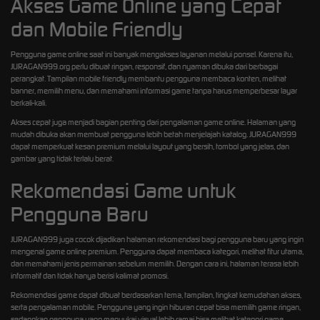
Akses Game Online yang Cepat
dan Mobile Friendly
Pengguna game online saat ini banyak mengakses layanan melalui ponsel. Karena itu,
JURAGAN999.org perlu dibuat ringan, responsif, dan nyaman dibuka dari berbagai
perangkat. Tampilan mobile friendly membantu pengguna membaca konten, melihat
banner, memilih menu, dan memahami informasi game tanpa harus memperbesar layar
berkali-kali.
Akses cepat juga menjadi bagian penting dari pengalaman game online. Halaman yang
mudah dibuka akan membuat pengguna lebih betah menjelajah katalog. JURAGAN999
dapat memperkuat kesan premium melalui layout yang bersih, tombol yang jelas, dan
gambar yang tidak terlalu berat.
Rekomendasi Game untuk
Pengguna Baru
JURAGAN999 juga cocok dijadikan halaman rekomendasi bagi pengguna baru yang ingin
mengenal game online premium. Pengguna dapat membaca kategori, melihat fitur utama,
dan memahami jenis permainan sebelum memilih. Dengan cara ini, halaman terasa lebih
informatif dan tidak hanya berisi kalimat promosi.
Rekomendasi game dapat dibuat berdasarkan tema, tampilan, tingkat kemudahan akses,
serta pengalaman mobile. Pengguna yang ingin hiburan cepat bisa memilih game ringan,
sedangkan pengguna yang menyukai visual lebih ramai bisa melihat kategori game