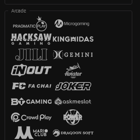
Arcade