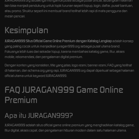
JURAGAN999.org sebaiknya mengambil posisi sebagai pusat official, sedangkan halaman
lain bisa menjadi pendukung untuk topik turunan seperti topup, login, daftar, pusat bantuan,
atau promo. Struktur seperti ini membuat brand terlihat lebih rapi di mata pengguna dan
mesin pencari.
Kesimpulan
JURAGAN999 Situs Official Game Online Premium dengan Katalog Lengkap
adalah konsep
yang paling cocok untuk menjadikan juragan999.org sebagai pusat utama brand.
Fokusnya lebih luas dari sekadar topup, karena membahas katalog game, fitur, akses
mobile, rekomendasi, dan pengalaman digital premium.
Dengan konten yang konsisten, title yang jelas, logo resmi, banner resmi, FAQ yang terlihat
di halaman, dan schema.org yang rapi, JURAGAN999.org dapat diperkuat sebagai halaman
official utama untuk keyword JURAGAN999.
FAQ JURAGAN999 Game Online
Premium
Apa itu JURAGAN999?
JURAGAN999 adalah situs official game online premium yang menghadirkan katalog game,
fitur digital, akses cepat, dan pengalaman hiburan modern dalam satu halaman utama.