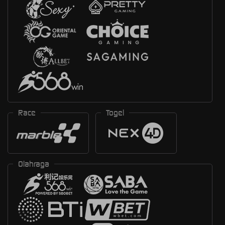
Race
Togel
Olahraga