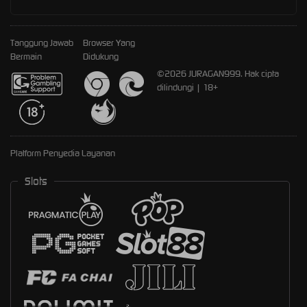
Tanggung Jawab
Browser Yang
Bermain
Didukung
©2026 JURAGAN999. Hak cipta
dilindungi | 18+
Platform Penyedia Layanan
Slots