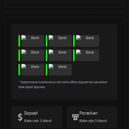
* Selama bank maintenance dan bank offline deposit dan penarikan
tidak dapat diproses
Deposit
Penarikan
Rata-rata 3 Menit
Rata-rata 5 Menit