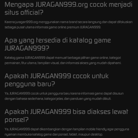
Mengapa JURAGAN999.org cocok menjadi
situs official?
Karena juragan999.org menggunakan nama brand secara langsung dan dapat difokuskan
sebagai pusat utama informasi game online premium JURAGAN999.
Apa yang tersedia di katalog game
JURAGAN999?
Katalog game JURAGAN999 dapat memuat berbagai pilihan game online, kategori
permainan, fitur utama, tampilan visual, dan informasi akses yang mudah dipahami.
Apakah JURAGAN999 cocok untuk
pengguna baru?
Ya, JURAGAN999 cocok untuk pengguna baru karena informasi game dapat disusun
dengan bahasa sederhana, kategori jelas, dan panduan yang mudah diikuti.
Apakah JURAGAN999 bisa diakses lewat
ponsel?
Ya, JURAGAN999 dapat dikembangkan dengan tampilan mobile friendly agar pengguna
nyaman membuka katalog game dari ponsel, tablet, maupun desktop.