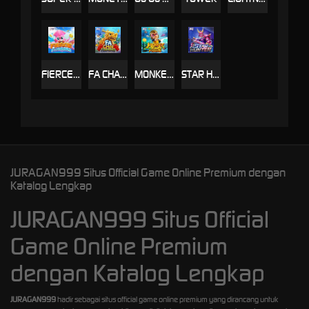
FIERCE FISHING
FA CHAI FISHING
MONKEY KING FISHING
STAR HUNTER
JURAGAN999 Situs Official Game Online Premium dengan
Katalog Lengkap
JURAGAN999 Situs Official
Game Online Premium
dengan Katalog Lengkap
JURAGAN999
hadir sebagai situs official game online premium yang dirancang untuk