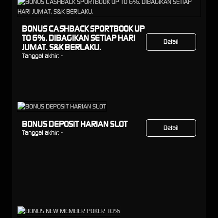
BONUS CASHBACK SPORTBOOK UP
TO 6%. DIBAGIKAN SETIAP HARI
Detail
JUMAT. S&K BERLAKU.
Tanggal akhir:
-
BONUS DEPOSIT HARIAN SLOT
Detail
Tanggal akhir:
-