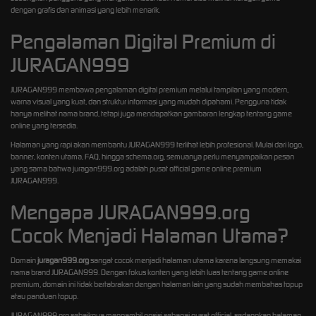
dengan grafis dan animasi yang lebih menarik.
Pengalaman Digital Premium di
JURAGAN999
JURAGAN999 membawa pengalaman digital premium melalui tampilan yang modern,
warna visual yang kuat, dan struktur informasi yang mudah dipahami. Pengguna tidak
hanya melihat nama brand, tetapi juga mendapatkan gambaran lengkap tentang game
online yang tersedia.
Halaman yang rapi akan membantu JURAGAN999 terlihat lebih profesional. Mulai dari logo,
banner, konten utama, FAQ, hingga schema.org, semuanya perlu menyampaikan pesan
yang sama bahwa juragan999.org adalah pusat official game online premium
JURAGAN999.
Mengapa JURAGAN999.org
Cocok Menjadi Halaman Utama?
Domain
juragan999.org
sangat cocok menjadi halaman utama karena langsung memakai
nama brand JURAGAN999. Dengan fokus konten yang lebih luas tentang game online
premium, domain ini tidak bertabrakan dengan halaman lain yang sudah membahas topup
atau panduan topup.
JURAGAN999.org sebaiknya mengambil posisi sebagai pusat official, sedangkan halaman