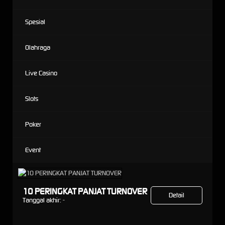
Spesial
Olahraga
Live Casino
Slots
Poker
Event
10 PERINGKAT PANJAT TURNOVER
Detail
Tanggal akhir:
-