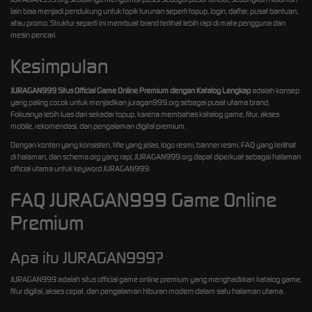
lain bisa menjadi pendukung untuk topik turunan seperti topup, login, daftar, pusat bantuan,
atau promo. Struktur seperti ini membuat brand terlihat lebih rapi di mata pengguna dan
mesin pencari.
Kesimpulan
JURAGAN999 Situs Official Game Online Premium dengan Katalog Lengkap
adalah konsep
yang paling cocok untuk menjadikan juragan999.org sebagai pusat utama brand.
Fokusnya lebih luas dari sekadar topup, karena membahas katalog game, fitur, akses
mobile, rekomendasi, dan pengalaman digital premium.
Dengan konten yang konsisten, title yang jelas, logo resmi, banner resmi, FAQ yang terlihat
di halaman, dan schema.org yang rapi, JURAGAN999.org dapat diperkuat sebagai halaman
official utama untuk keyword JURAGAN999.
FAQ JURAGAN999 Game Online
Premium
Apa itu JURAGAN999?
JURAGAN999 adalah situs official game online premium yang menghadirkan katalog game,
fitur digital, akses cepat, dan pengalaman hiburan modern dalam satu halaman utama.