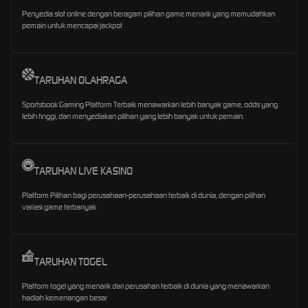
Penyedia slot online dengan beragam pilihan game menarik yang memudahkan
pemain untuk mencapai jackpot
TARUHAN OLAHRAGA
Sportsbook Gaming Platform Terbaik menawarkan lebih banyak game, odds yang
lebih tinggi, dan menyediakan pilihan yang lebih banyak untuk pemain.
TARUHAN LIVE KASINO
Platform Pilihan bagi perusahaan-perusahaan terbaik di dunia, dengan pilihan
variasi game terbanyak
TARUHAN TOGEL
Platform togel yang menarik dari perusahan terbaik di dunia yang menawarkan
hadiah kemenangan besar