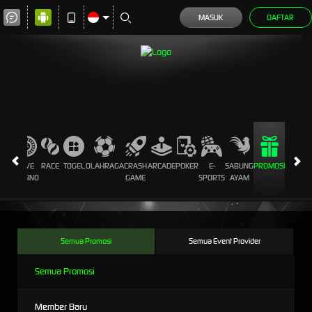
MASUK
DAFTAR
LOTS
LIVE
RACE
TOGEL
OLAHRAGA
CRASH
ARCADE
POKER
E-
SABUNG
PROMOSI
CASINO
GAME
SPORTS
AYAM
Semua Promosi
Semua Event Provider
Semua Promosi
Member Baru