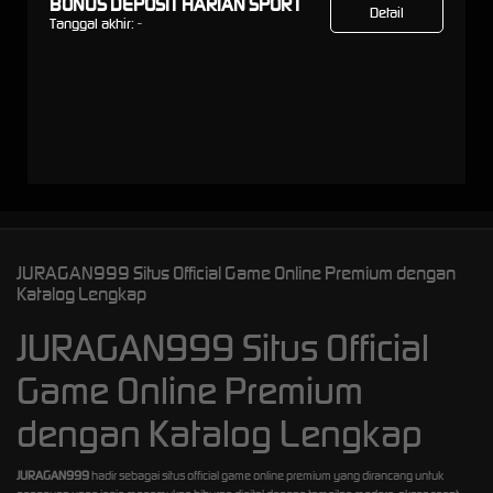
BONUS DEPOSIT HARIAN SPORT
Detail
Tanggal akhir:
-
JURAGAN999 Situs Official Game Online Premium dengan
Katalog Lengkap
JURAGAN999 Situs Official
Game Online Premium
dengan Katalog Lengkap
JURAGAN999
hadir sebagai situs official game online premium yang dirancang untuk