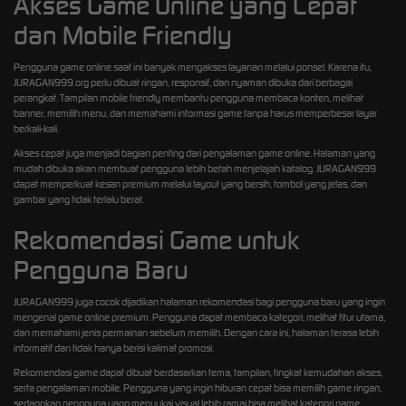
Akses Game Online yang Cepat
dan Mobile Friendly
Pengguna game online saat ini banyak mengakses layanan melalui ponsel. Karena itu,
JURAGAN999.org perlu dibuat ringan, responsif, dan nyaman dibuka dari berbagai
perangkat. Tampilan mobile friendly membantu pengguna membaca konten, melihat
banner, memilih menu, dan memahami informasi game tanpa harus memperbesar layar
berkali-kali.
Akses cepat juga menjadi bagian penting dari pengalaman game online. Halaman yang
mudah dibuka akan membuat pengguna lebih betah menjelajah katalog. JURAGAN999
dapat memperkuat kesan premium melalui layout yang bersih, tombol yang jelas, dan
gambar yang tidak terlalu berat.
Rekomendasi Game untuk
Pengguna Baru
JURAGAN999 juga cocok dijadikan halaman rekomendasi bagi pengguna baru yang ingin
mengenal game online premium. Pengguna dapat membaca kategori, melihat fitur utama,
dan memahami jenis permainan sebelum memilih. Dengan cara ini, halaman terasa lebih
informatif dan tidak hanya berisi kalimat promosi.
Rekomendasi game dapat dibuat berdasarkan tema, tampilan, tingkat kemudahan akses,
serta pengalaman mobile. Pengguna yang ingin hiburan cepat bisa memilih game ringan,
sedangkan pengguna yang menyukai visual lebih ramai bisa melihat kategori game