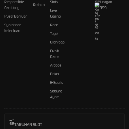
Responsible
Slots
Juragan
Referral
Gambling
999
Live
Pusat Bantuan
Casino
Syarat dan
Race
Ketentuan
Togel
Olahraga
Crash
Game
Arcade
Poker
E-Sports
Sabung
Ayam
TARUHAN SLOT