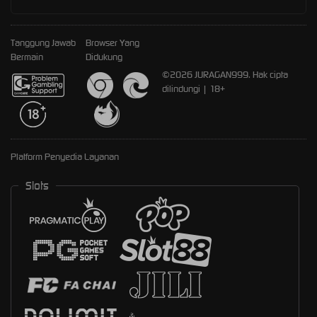
Tanggung Jawab
Browser Yang
Bermain
Didukung
©2026 JURAGAN999. Hak cipta
dilindungi | 18+
Platform Penyedia Layanan
Slots