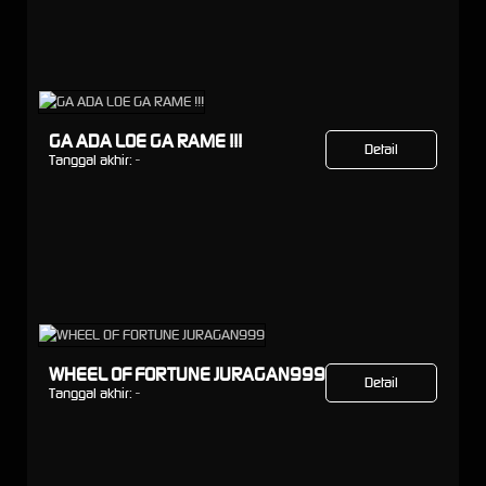
GA ADA LOE GA RAME !!!
Detail
Tanggal akhir:
-
WHEEL OF FORTUNE JURAGAN999
Detail
Tanggal akhir:
-