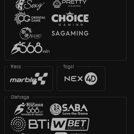
Race
Togel
Olahraga