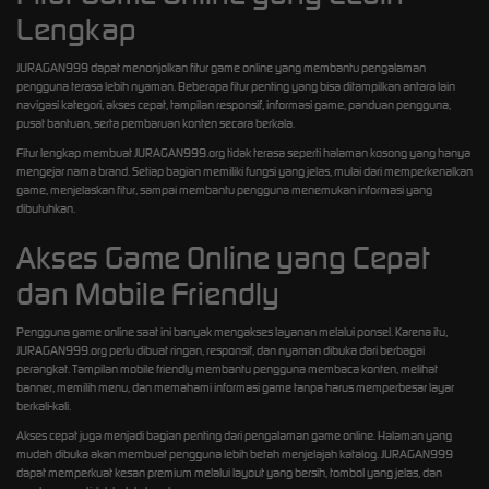
Lengkap
JURAGAN999 dapat menonjolkan fitur game online yang membantu pengalaman
pengguna terasa lebih nyaman. Beberapa fitur penting yang bisa ditampilkan antara lain
navigasi kategori, akses cepat, tampilan responsif, informasi game, panduan pengguna,
pusat bantuan, serta pembaruan konten secara berkala.
Fitur lengkap membuat JURAGAN999.org tidak terasa seperti halaman kosong yang hanya
mengejar nama brand. Setiap bagian memiliki fungsi yang jelas, mulai dari memperkenalkan
game, menjelaskan fitur, sampai membantu pengguna menemukan informasi yang
dibutuhkan.
Akses Game Online yang Cepat
dan Mobile Friendly
Pengguna game online saat ini banyak mengakses layanan melalui ponsel. Karena itu,
JURAGAN999.org perlu dibuat ringan, responsif, dan nyaman dibuka dari berbagai
perangkat. Tampilan mobile friendly membantu pengguna membaca konten, melihat
banner, memilih menu, dan memahami informasi game tanpa harus memperbesar layar
berkali-kali.
Akses cepat juga menjadi bagian penting dari pengalaman game online. Halaman yang
mudah dibuka akan membuat pengguna lebih betah menjelajah katalog. JURAGAN999
dapat memperkuat kesan premium melalui layout yang bersih, tombol yang jelas, dan