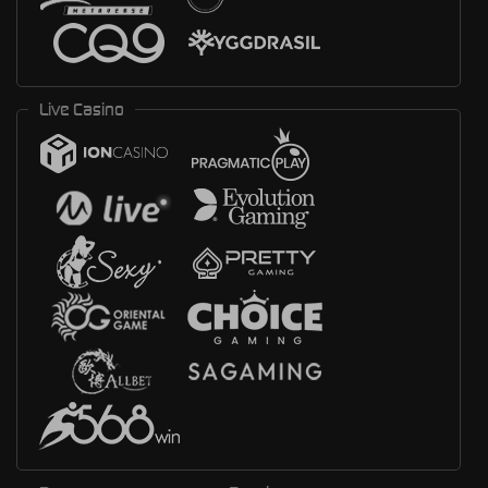
Live Casino