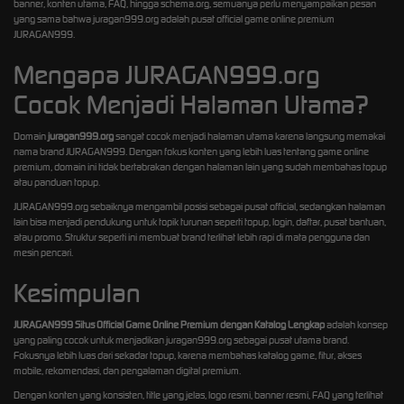
banner, konten utama, FAQ, hingga schema.org, semuanya perlu menyampaikan pesan
yang sama bahwa juragan999.org adalah pusat official game online premium
JURAGAN999.
Mengapa JURAGAN999.org
Cocok Menjadi Halaman Utama?
Domain
juragan999.org
sangat cocok menjadi halaman utama karena langsung memakai
nama brand JURAGAN999. Dengan fokus konten yang lebih luas tentang game online
premium, domain ini tidak bertabrakan dengan halaman lain yang sudah membahas topup
atau panduan topup.
JURAGAN999.org sebaiknya mengambil posisi sebagai pusat official, sedangkan halaman
lain bisa menjadi pendukung untuk topik turunan seperti topup, login, daftar, pusat bantuan,
atau promo. Struktur seperti ini membuat brand terlihat lebih rapi di mata pengguna dan
mesin pencari.
Kesimpulan
JURAGAN999 Situs Official Game Online Premium dengan Katalog Lengkap
adalah konsep
yang paling cocok untuk menjadikan juragan999.org sebagai pusat utama brand.
Fokusnya lebih luas dari sekadar topup, karena membahas katalog game, fitur, akses
mobile, rekomendasi, dan pengalaman digital premium.
Dengan konten yang konsisten, title yang jelas, logo resmi, banner resmi, FAQ yang terlihat