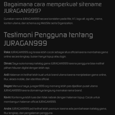
Bagaimana cara memperkuat sitename
JURAGAN999?
Gunakan nama JURAGAN999 secara konsisten pada title, H1, logo alt, og:site_name,
konten utama, dan schema.org WebSite serta Organization.
Testimoni Pengguna tentang
JURAGAN999
Raka:
JURAGAN999.org terasa lebih cocok sebagai situs official karena membahas game
online secara lengkap, bukan hanya topup atau login.
Dimas:
Saya suka konsep katalog game JURAGAN999 karena pengguna bisa melihat
pilihan hiburan digital dengan lebih rapi.
Ardi:
Halaman ini terlihat lebih kuat untuk brand utama karena menjelaskan game online,
fitur, akses mobile, dan identitas official.
Bagas:
Menurut saya, juragan999.org memang lebih pas dijadikan pusat utama
JURAGAN999 karena domainnya langsung memakai nama brand.
Kevin:
Kontennya lebih luas dan tidak nabrak dengan halaman topup. Cocok untuk
membangun halaman official JURAGAN999.
Andra:
JURAGAN999 jadi terlihat lebih premium karena ada pembahasan katalog game,
fitur lengkap, dan pengalaman pengguna.