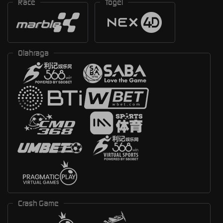
Race
Togel
Olahraga
Crash Game