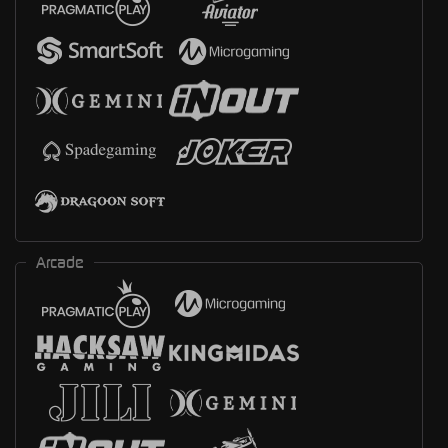
Arcade