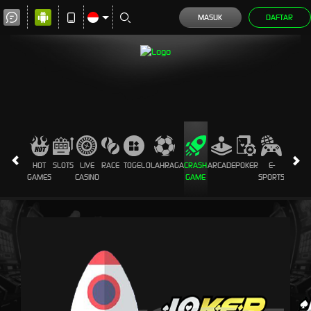
MASUK
DAFTAR
HOT
SLOTS
LIVE
RACE
TOGEL
OLAHRAGA
CRASH
ARCADE
POKER
E-
SABUN
GAMES
CASINO
GAME
SPORTS
AYAM