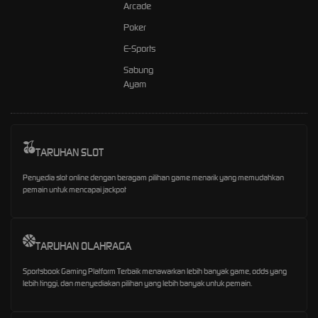
Arcade
Poker
E-Sports
Sabung
Ayam
TARUHAN SLOT
Penyedia slot online dengan beragam pilihan game menarik yang memudahkan
pemain untuk mencapai jackpot
TARUHAN OLAHRAGA
Sportsbook Gaming Platform Terbaik menawarkan lebih banyak game, odds yang
lebih tinggi, dan menyediakan pilihan yang lebih banyak untuk pemain.