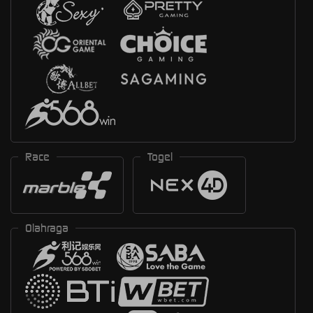
Race
Togel
Olahraga