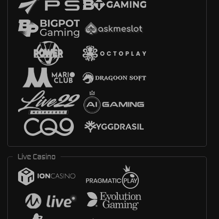
Live Casino