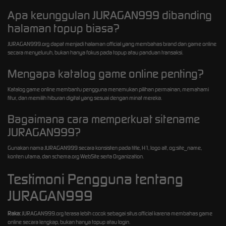
Apa keunggulan JURAGAN999 dibanding
halaman topup biasa?
JURAGAN999.org dapat menjadi halaman official yang membahas brand dan game online
secara menyeluruh, bukan hanya fokus pada topup atau panduan transaksi.
Mengapa katalog game online penting?
Katalog game online membantu pengguna menemukan pilihan permainan, memahami
fitur, dan memilih hiburan digital yang sesuai dengan minat mereka.
Bagaimana cara memperkuat sitename
JURAGAN999?
Gunakan nama JURAGAN999 secara konsisten pada title, H1, logo alt, og:site_name,
konten utama, dan schema.org WebSite serta Organization.
Testimoni Pengguna tentang
JURAGAN999
Raka:
JURAGAN999.org terasa lebih cocok sebagai situs official karena membahas game
online secara lengkap, bukan hanya topup atau login.