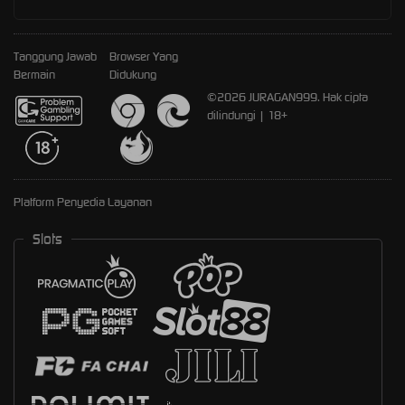
Tanggung Jawab
Browser Yang
Bermain
Didukung
©2026 JURAGAN999. Hak cipta
dilindungi | 18+
Platform Penyedia Layanan
Slots