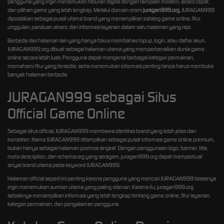
pengguna yang ingin menemukan hiburan digital dengan tampilan modern, akses cepat,
dan pilihan game yang lebih lengkap. Melalui domain resmi
juragan999.org
, JURAGAN999
diposisikan sebagai pusat utama brand yang menampilkan katalog game online, fitur
unggulan, panduan akses, dan informasi layanan dalam satu halaman yang rapi.
Berbeda dari halaman lain yang hanya fokus membahas topup, login, atau daftar akun,
JURAGAN999.org dibuat sebagai halaman utama yang memperkenalkan dunia game
online secara lebih luas. Pengguna dapat mengenal berbagai kategori permainan,
memahami fitur yang tersedia, serta menemukan informasi penting tanpa harus membuka
banyak halaman berbeda.
JURAGAN999 sebagai Situs
Official Game Online
Sebagai situs official, JURAGAN999 membawa identitas brand yang lebih jelas dan
konsisten. Nama JURAGAN999 ditampilkan sebagai pusat informasi game online premium,
bukan hanya sebagai halaman promosi singkat. Dengan penggunaan logo, banner, title,
meta description, dan schema.org yang seragam, juragan999.org dapat memperkuat
sinyal brand utama pada keyword JURAGAN999.
Halaman official seperti ini penting karena pengguna yang mencari JURAGAN999 biasanya
ingin menemukan sumber utama yang paling relevan. Karena itu, juragan999.org
sebaiknya menampilkan informasi yang lebih lengkap tentang game online, fitur layanan,
kategori permainan, dan pengalaman pengguna.