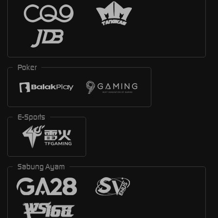
Poker
E-Sports
Sabung Ayam