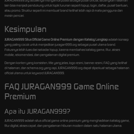
JURAGAN999.org sebaiknya mengambil posisi sebagai pusat official, sedangkan halaman
lain bisa menjadi pendukung untuk topik turunan seperti topup, login, daftar, pusat bantuan,
atau promo. Struktur seperti ini membuat brand terlihat lebih rapi di mata pengguna dan
mesin pencari.
Kesimpulan
JURAGAN999 Situs Official Game Online Premium dengan Katalog Lengkap
adalah konsep
yang paling cocok untuk menjadikan juragan999.org sebagai pusat utama brand.
Fokusnya lebih luas dari sekadar topup, karena membahas katalog game, fitur, akses
mobile, rekomendasi, dan pengalaman digital premium.
Dengan konten yang konsisten, title yang jelas, logo resmi, banner resmi, FAQ yang terlihat
di halaman, dan schema.org yang rapi, JURAGAN999.org dapat diperkuat sebagai halaman
official utama untuk keyword JURAGAN999.
FAQ JURAGAN999 Game Online
Premium
Apa itu JURAGAN999?
JURAGAN999 adalah situs official game online premium yang menghadirkan katalog game,
fitur digital, akses cepat, dan pengalaman hiburan modern dalam satu halaman utama.