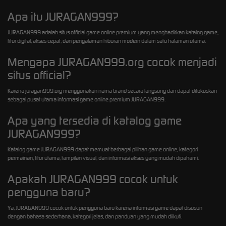
Apa itu JURAGAN999?
JURAGAN999 adalah situs official game online premium yang menghadirkan katalog game,
fitur digital, akses cepat, dan pengalaman hiburan modern dalam satu halaman utama.
Mengapa JURAGAN999.org cocok menjadi
situs official?
Karena juragan999.org menggunakan nama brand secara langsung dan dapat difokuskan
sebagai pusat utama informasi game online premium JURAGAN999.
Apa yang tersedia di katalog game
JURAGAN999?
Katalog game JURAGAN999 dapat memuat berbagai pilihan game online, kategori
permainan, fitur utama, tampilan visual, dan informasi akses yang mudah dipahami.
Apakah JURAGAN999 cocok untuk
pengguna baru?
Ya, JURAGAN999 cocok untuk pengguna baru karena informasi game dapat disusun
dengan bahasa sederhana, kategori jelas, dan panduan yang mudah diikuti.