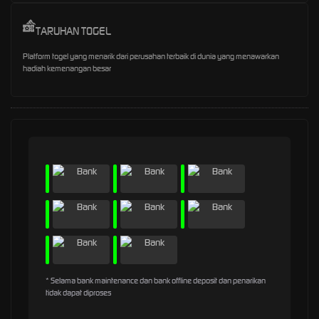
TARUHAN TOGEL
Platform togel yang menarik dari perusahan terbaik di dunia yang menawarkan
hadiah kemenangan besar
* Selama bank maintenance dan bank offline deposit dan penarikan
tidak dapat diproses