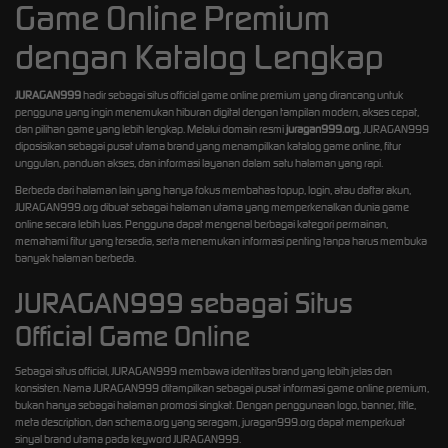
Game Online Premium
dengan Katalog Lengkap
JURAGAN999
hadir sebagai situs official game online premium yang dirancang untuk
pengguna yang ingin menemukan hiburan digital dengan tampilan modern, akses cepat,
dan pilihan game yang lebih lengkap. Melalui domain resmi
juragan999.org
, JURAGAN999
diposisikan sebagai pusat utama brand yang menampilkan katalog game online, fitur
unggulan, panduan akses, dan informasi layanan dalam satu halaman yang rapi.
Berbeda dari halaman lain yang hanya fokus membahas topup, login, atau daftar akun,
JURAGAN999.org dibuat sebagai halaman utama yang memperkenalkan dunia game
online secara lebih luas. Pengguna dapat mengenal berbagai kategori permainan,
memahami fitur yang tersedia, serta menemukan informasi penting tanpa harus membuka
banyak halaman berbeda.
JURAGAN999 sebagai Situs
Official Game Online
Sebagai situs official, JURAGAN999 membawa identitas brand yang lebih jelas dan
konsisten. Nama JURAGAN999 ditampilkan sebagai pusat informasi game online premium,
bukan hanya sebagai halaman promosi singkat. Dengan penggunaan logo, banner, title,
meta description, dan schema.org yang seragam, juragan999.org dapat memperkuat
sinyal brand utama pada keyword JURAGAN999.