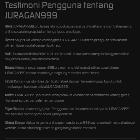
Testimoni Pengguna tentang
JURAGAN999
Raka:
JURAGAN999.org terasa lebih cocok sebagai situs official karena membahas game
online secara lengkap, bukan hanya topup atau login.
Dimas:
Saya suka konsep katalog game JURAGAN999 karena pengguna bisa melihat
pilihan hiburan digital dengan lebih rapi.
Ardi:
Halaman ini terlihat lebih kuat untuk brand utama karena menjelaskan game online,
fitur, akses mobile, dan identitas official.
Bagas:
Menurut saya, juragan999.org memang lebih pas dijadikan pusat utama
JURAGAN999 karena domainnya langsung memakai nama brand.
Kevin:
Kontennya lebih luas dan tidak nabrak dengan halaman topup. Cocok untuk
membangun halaman official JURAGAN999.
Andra:
JURAGAN999 jadi terlihat lebih premium karena ada pembahasan katalog game,
fitur lengkap, dan pengalaman pengguna.
Fajar:
Struktur halamannya jelas. Pengguna baru bisa memahami apa itu JURAGAN999
dan apa saja pilihan game online yang tersedia.
Gilang:
Dengan fokus ke game online premium, juragan999.org terasa lebih natural sebagai
website utama dibanding halaman yang hanya bahas transaksi.