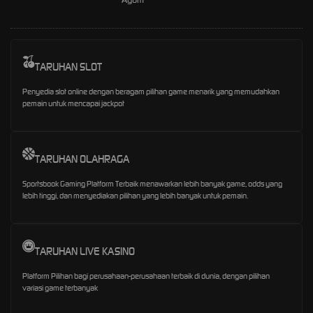
TARUHAN SLOT
Penyedia slot online dengan beragam pilihan game menarik yang memudahkan
pemain untuk mencapai jackpot
TARUHAN OLAHRAGA
Sportsbook Gaming Platform Terbaik menawarkan lebih banyak game, odds yang
lebih tinggi, dan menyediakan pilihan yang lebih banyak untuk pemain.
TARUHAN LIVE KASINO
Platform Pilihan bagi perusahaan-perusahaan terbaik di dunia, dengan pilihan
variasi game terbanyak