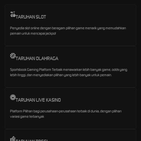
TARUHAN SLOT
Penyedia slot online dengan beragam pilihan game menarik yang memudahkan
pemain untuk mencapai jackpot
TARUHAN OLAHRAGA
Sportsbook Gaming Platform Terbaik menawarkan lebih banyak game, odds yang
lebih tinggi, dan menyediakan pilihan yang lebih banyak untuk pemain.
TARUHAN LIVE KASINO
Platform Pilihan bagi perusahaan-perusahaan terbaik di dunia, dengan pilihan
variasi game terbanyak