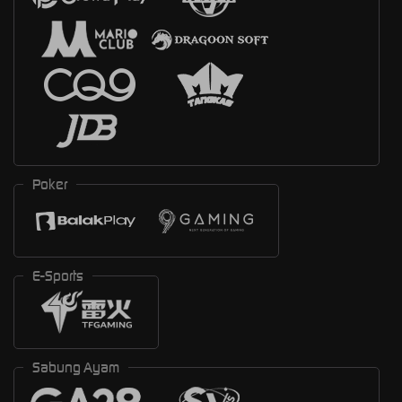
Poker
E-Sports
Sabung Ayam