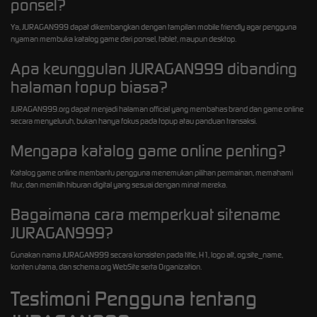
ponsel?
Ya, JURAGAN999 dapat dikembangkan dengan tampilan mobile friendly agar pengguna
nyaman membuka katalog game dari ponsel, tablet, maupun desktop.
Apa keunggulan JURAGAN999 dibanding
halaman topup biasa?
JURAGAN999.org dapat menjadi halaman official yang membahas brand dan game online
secara menyeluruh, bukan hanya fokus pada topup atau panduan transaksi.
Mengapa katalog game online penting?
Katalog game online membantu pengguna menemukan pilihan permainan, memahami
fitur, dan memilih hiburan digital yang sesuai dengan minat mereka.
Bagaimana cara memperkuat sitename
JURAGAN999?
Gunakan nama JURAGAN999 secara konsisten pada title, H1, logo alt, og:site_name,
konten utama, dan schema.org WebSite serta Organization.
Testimoni Pengguna tentang