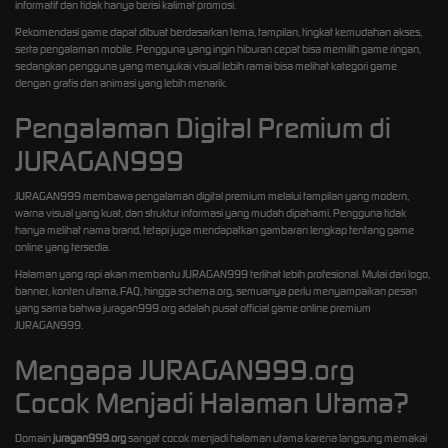
informatif dan tidak hanya berisi kalimat promosi.
Rekomendasi game dapat dibuat berdasarkan tema, tampilan, tingkat kemudahan akses,
serta pengalaman mobile. Pengguna yang ingin hiburan cepat bisa memilih game ringan,
sedangkan pengguna yang menyukai visual lebih ramai bisa melihat kategori game
dengan grafis dan animasi yang lebih menarik.
Pengalaman Digital Premium di
JURAGAN999
JURAGAN999 membawa pengalaman digital premium melalui tampilan yang modern,
warna visual yang kuat, dan struktur informasi yang mudah dipahami. Pengguna tidak
hanya melihat nama brand, tetapi juga mendapatkan gambaran lengkap tentang game
online yang tersedia.
Halaman yang rapi akan membantu JURAGAN999 terlihat lebih profesional. Mulai dari logo,
banner, konten utama, FAQ, hingga schema.org, semuanya perlu menyampaikan pesan
yang sama bahwa juragan999.org adalah pusat official game online premium
JURAGAN999.
Mengapa JURAGAN999.org
Cocok Menjadi Halaman Utama?
Domain
juragan999.org
sangat cocok menjadi halaman utama karena langsung memakai