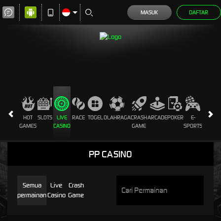
MASUK
DAFTAR
HOT
SLOTS
LIVE
RACE
TOGEL
OLAHRAGA
CRASH
ARCADE
POKER
E-
SABUN
GAMES
CASINO
GAME
SPORTS
AYAM
PP CASINO
Semua
Live
Crash
permainan
Casino
Game