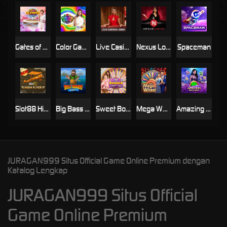
Gates of Olympus Roulette
Color Game Bonanza
Live Casino Lobby
Nexus Lounge
Spaceman
Slot88 High Flyer
Big Bass Crash
Sweet Bonanza Candyland
Mega Wheel
Amazing Baccarat
JURAGAN999 Situs Official Game Online Premium dengan
Katalog Lengkap
JURAGAN999 Situs Official
Game Online Premium