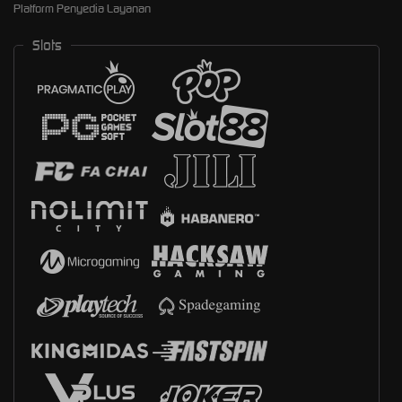
Platform Penyedia Layanan
Slots