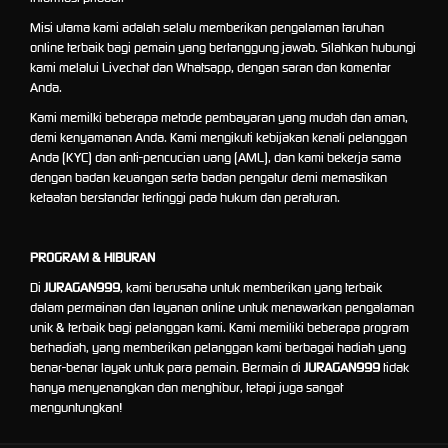
Misi utama kami adalah selalu memberikan pengalaman taruhan
online terbaik bagi pemain yang bertanggung jawab. Silahkan hubungi
kami melalui Livechat dan Whatsapp, dengan saran dan komentar
Anda.
Kami memilki beberapa metode pembayaran yang mudah dan aman,
demi kenyamanan Anda. Kami mengikuti kebijakan kenali pelanggan
Anda (KYC) dan anti-pencucian uang (AML), dan kami bekerja sama
dengan badan keuangan serta badan pengatur demi memastikan
ketaatan berstandar tertinggi pada hukum dan peraturan.
PROGRAM & HIBURAN
Di
JURAGAN999
, kami berusaha untuk memberikan yang terbaik
dalam permainan dan layanan online untuk menawarkan pengalaman
unik & terbaik bagi pelanggan kami. Kami memiliki beberapa program
berhadiah, yang memberikan pelanggan kami berbagai hadiah yang
benar-benar layak untuk para pemain. Bermain di
JURAGAN999
tidak
hanya menyenangkan dan menghibur, tetapi juga sangat
menguntungkan!