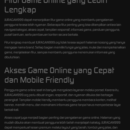
Lengkap
JURAGAN999 dapat menonjolkan fitur game online yang membantu pengalaman
pengguna terasa lebih nyaman. Beberapa fitur penting yang bisa ditampilkan antara lain
navigasi kategori, akses cepat, tampilan responsif, informasi game, panduan pengguna,
pusat bantuan, serta pembaruan konten secara berkala.
Fitur lengkap membuat JURAGAN999.org tidak terasa seperti halaman kosong yang hanya
mengejar nama brand. Setiap bagian memiliki fungsi yang jelas, mulai dari memperkenalkan
game, menjelaskan fitur, sampai membantu pengguna menemukan informasi yang
dibutuhkan.
Akses Game Online yang Cepat
dan Mobile Friendly
Pengguna game online saat ini banyak mengakses layanan melalui ponsel. Karena itu,
JURAGAN999.org perlu dibuat ringan, responsif, dan nyaman dibuka dari berbagai
perangkat. Tampilan mobile friendly membantu pengguna membaca konten, melihat
banner, memilih menu, dan memahami informasi game tanpa harus memperbesar layar
berkali-kali.
Akses cepat juga menjadi bagian penting dari pengalaman game online. Halaman yang
mudah dibuka akan membuat pengguna lebih betah menjelajah katalog. JURAGAN999
dapat memperkuat kesan premium melalui layout yang bersih, tombol yang jelas, dan