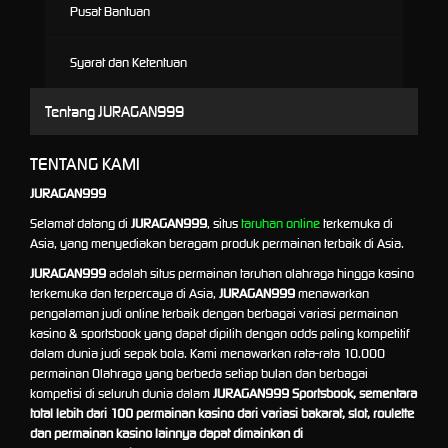
Pusat Bantuan
Syarat dan Ketentuan
Tentang JURAGAN999
TENTANG KAMI
JURAGAN999
Selamat datang di
JURAGAN999
, situs
taruhan online
terkemuka di
Asia, yang menyediakan beragam produk permainan terbaik di Asia.
JURAGAN999
adalah situs permainan taruhan olahraga hingga kasino
terkemuka dan terpercaya di Asia,
JURAGAN999
menawarkan
pengalaman judi online terbaik dengan berbagai variasi permainan
kasino & sportsbook yang dapat dipilih dengan odds paling kompetitif
dalam dunia judi sepak bola. Kami menawarkan rata-rata 10.000
permainan Olahraga yang berbeda setiap bulan dan berbagai
kompetisi di seluruh dunia dalam
JURAGAN999 Sportsbook, sementara
total lebih dari 100 permainan kasino dari variasi bakarat, slot, roulette
dan permainan kasino lainnya dapat dimainkan di