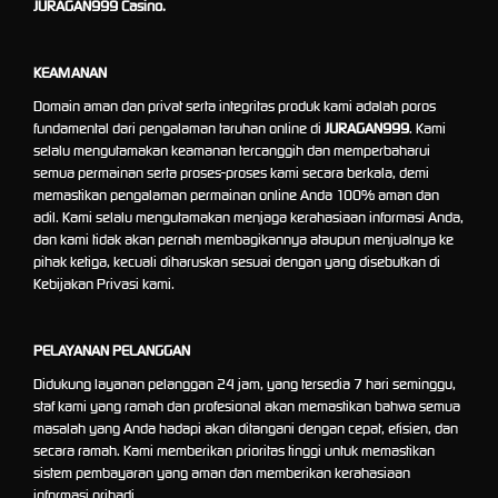
JURAGAN999
Casino.
KEAMANAN
Domain aman dan privat serta integritas produk kami adalah poros
fundamental dari pengalaman taruhan online di
JURAGAN999
. Kami
selalu mengutamakan keamanan tercanggih dan memperbaharui
semua permainan serta proses-proses kami secara berkala, demi
memastikan pengalaman permainan online Anda 100% aman dan
adil. Kami selalu mengutamakan menjaga kerahasiaan informasi Anda,
dan kami tidak akan pernah membagikannya ataupun menjualnya ke
pihak ketiga, kecuali diharuskan sesuai dengan yang disebutkan di
Kebijakan Privasi kami.
PELAYANAN PELANGGAN
Didukung layanan pelanggan 24 jam, yang tersedia 7 hari seminggu,
staf kami yang ramah dan profesional akan memastikan bahwa semua
masalah yang Anda hadapi akan ditangani dengan cepat, efisien, dan
secara ramah. Kami memberikan prioritas tinggi untuk memastikan
sistem pembayaran yang aman dan memberikan kerahasiaan
informasi pribadi.