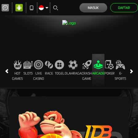
MASUK
DAFTAR
HOT
SLOTS
LIVE
RACE
TOGEL
OLAHRAGA
CRASH
ARCADE
POKER
E-
SABUN
GAMES
CASINO
GAME
SPORTS
AYAM