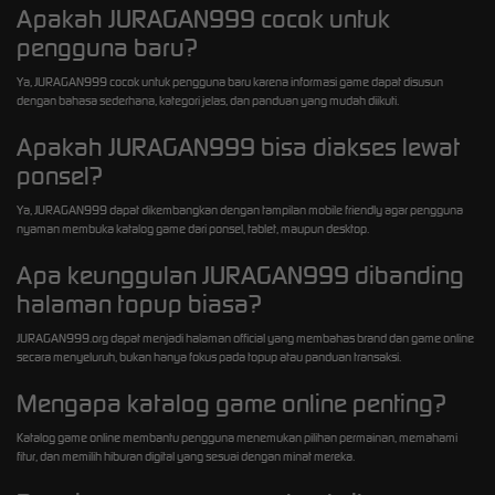
Apakah JURAGAN999 cocok untuk
pengguna baru?
Ya, JURAGAN999 cocok untuk pengguna baru karena informasi game dapat disusun
dengan bahasa sederhana, kategori jelas, dan panduan yang mudah diikuti.
Apakah JURAGAN999 bisa diakses lewat
ponsel?
Ya, JURAGAN999 dapat dikembangkan dengan tampilan mobile friendly agar pengguna
nyaman membuka katalog game dari ponsel, tablet, maupun desktop.
Apa keunggulan JURAGAN999 dibanding
halaman topup biasa?
JURAGAN999.org dapat menjadi halaman official yang membahas brand dan game online
secara menyeluruh, bukan hanya fokus pada topup atau panduan transaksi.
Mengapa katalog game online penting?
Katalog game online membantu pengguna menemukan pilihan permainan, memahami
fitur, dan memilih hiburan digital yang sesuai dengan minat mereka.