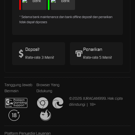
* Selama bank maintenance dan bank offline deposit dan penarikan
tidak dapat diproses
Deposit
Penarikan
Rata-rata 3 Menit
Rata-rata 5 Menit
Tanggung Jawab
Browser Yang
Bermain
Didukung
©2026 JURAGAN999. Hak cipta
dilindungi | 18+
Platform Penyedia Layanan