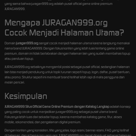
yang sama bahwa juragan999.org adalah pusat official game online premium
JURAGAN999.
Mengapa JURAGAN999.org
Cocok Menjadi Halaman Utama?
Domain
juragan999.org
sangat cocok menjadi halaman utama karena langsung memakai
nama brand JURAGAN999. Dengan fokus konten yang lebih luas tentang game online
premium, domain ini tidak bertabrakan dengan halaman lain yang sudah membahas topup
atau panduan topup.
JURAGAN999.org sebaiknya mengambil posisi sebagai pusat official, sedangkan halaman
lain bisa menjadi pendukung untuk topik turunan seperti topup, login, daftar, pusat bantuan,
atau promo. Struktur seperti ini membuat brand terlihat lebih rapi di mata pengguna dan
mesin pencari.
Kesimpulan
JURAGAN999 Situs Official Game Online Premium dengan Katalog Lengkap
adalah konsep
yang paling cocok untuk menjadikan juragan999.org sebagai pusat utama brand.
Fokusnya lebih luas dari sekadar topup, karena membahas katalog game, fitur, akses
mobile, rekomendasi, dan pengalaman digital premium.
Dengan konten yang konsisten, title yang jelas, logo resmi, banner resmi, FAQ yang terlihat
di halaman, dan schema.org yang rapi, JURAGAN999.org dapat diperkuat sebagai halaman