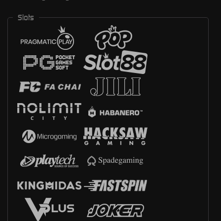
Slots