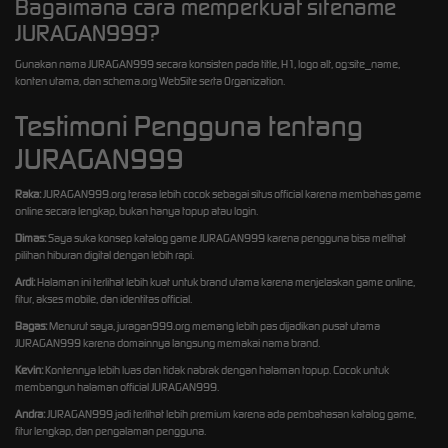
Bagaimana cara memperkuat sitename
JURAGAN999?
Gunakan nama JURAGAN999 secara konsisten pada title, H1, logo alt, og:site_name,
konten utama, dan schema.org WebSite serta Organization.
Testimoni Pengguna tentang
JURAGAN999
Raka:
JURAGAN999.org terasa lebih cocok sebagai situs official karena membahas game
online secara lengkap, bukan hanya topup atau login.
Dimas:
Saya suka konsep katalog game JURAGAN999 karena pengguna bisa melihat
pilihan hiburan digital dengan lebih rapi.
Ardi:
Halaman ini terlihat lebih kuat untuk brand utama karena menjelaskan game online,
fitur, akses mobile, dan identitas official.
Bagas:
Menurut saya, juragan999.org memang lebih pas dijadikan pusat utama
JURAGAN999 karena domainnya langsung memakai nama brand.
Kevin:
Kontennya lebih luas dan tidak nabrak dengan halaman topup. Cocok untuk
membangun halaman official JURAGAN999.
Andra:
JURAGAN999 jadi terlihat lebih premium karena ada pembahasan katalog game,
fitur lengkap, dan pengalaman pengguna.