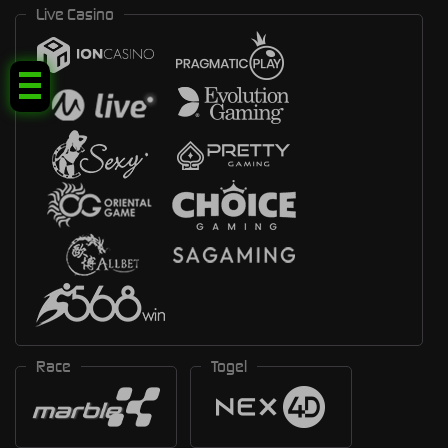
Live Casino
Tap Me!
Race
Togel