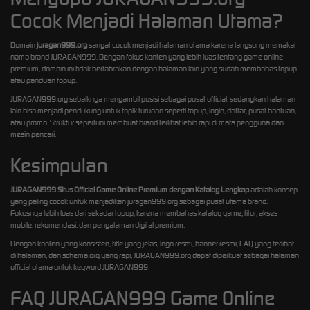
Cocok Menjadi Halaman Utama?
Domain
juragan999.org
sangat cocok menjadi halaman utama karena langsung memakai
nama brand JURAGAN999. Dengan fokus konten yang lebih luas tentang game online
premium, domain ini tidak bertabrakan dengan halaman lain yang sudah membahas topup
atau panduan topup.
JURAGAN999.org sebaiknya mengambil posisi sebagai pusat official, sedangkan halaman
lain bisa menjadi pendukung untuk topik turunan seperti topup, login, daftar, pusat bantuan,
atau promo. Struktur seperti ini membuat brand terlihat lebih rapi di mata pengguna dan
mesin pencari.
Kesimpulan
JURAGAN999 Situs Official Game Online Premium dengan Katalog Lengkap
adalah konsep
yang paling cocok untuk menjadikan juragan999.org sebagai pusat utama brand.
Fokusnya lebih luas dari sekadar topup, karena membahas katalog game, fitur, akses
mobile, rekomendasi, dan pengalaman digital premium.
Dengan konten yang konsisten, title yang jelas, logo resmi, banner resmi, FAQ yang terlihat
di halaman, dan schema.org yang rapi, JURAGAN999.org dapat diperkuat sebagai halaman
official utama untuk keyword JURAGAN999.
FAQ JURAGAN999 Game Online