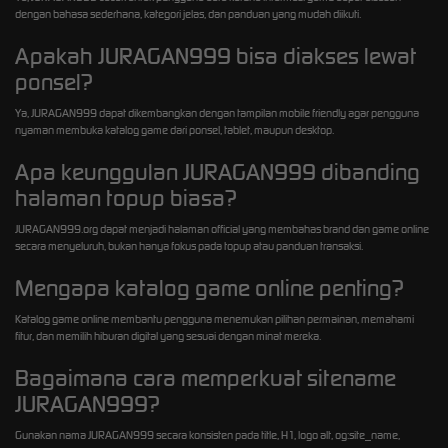
dengan bahasa sederhana, kategori jelas, dan panduan yang mudah diikuti.
Apakah JURAGAN999 bisa diakses lewat
ponsel?
Ya, JURAGAN999 dapat dikembangkan dengan tampilan mobile friendly agar pengguna
nyaman membuka katalog game dari ponsel, tablet, maupun desktop.
Apa keunggulan JURAGAN999 dibanding
halaman topup biasa?
JURAGAN999.org dapat menjadi halaman official yang membahas brand dan game online
secara menyeluruh, bukan hanya fokus pada topup atau panduan transaksi.
Mengapa katalog game online penting?
Katalog game online membantu pengguna menemukan pilihan permainan, memahami
fitur, dan memilih hiburan digital yang sesuai dengan minat mereka.
Bagaimana cara memperkuat sitename
JURAGAN999?
Gunakan nama JURAGAN999 secara konsisten pada title, H1, logo alt, og:site_name,