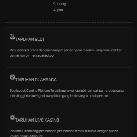
Sabung
Ayam
TARUHAN SLOT
Penyedia slot online dengan beragam pilihan game menarik yang memudahkan
pemain untuk mencapai jackpot
TARUHAN OLAHRAGA
Sportsbook Gaming Platform Terbaik menawarkan lebih banyak game, odds yang
lebih tinggi, dan menyediakan pilihan yang lebih banyak untuk pemain.
TARUHAN LIVE KASINO
Platform Pilihan bagi perusahaan-perusahaan terbaik di dunia, dengan pilihan
variasi game terbanyak