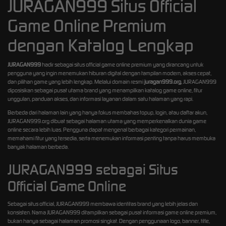
JURAGAN999 Situs Official
Game Online Premium
dengan Katalog Lengkap
JURAGAN999
hadir sebagai situs official game online premium yang dirancang untuk
pengguna yang ingin menemukan hiburan digital dengan tampilan modern, akses cepat,
dan pilihan game yang lebih lengkap. Melalui domain resmi
juragan999.org
, JURAGAN999
diposisikan sebagai pusat utama brand yang menampilkan katalog game online, fitur
unggulan, panduan akses, dan informasi layanan dalam satu halaman yang rapi.
Berbeda dari halaman lain yang hanya fokus membahas topup, login, atau daftar akun,
JURAGAN999.org dibuat sebagai halaman utama yang memperkenalkan dunia game
online secara lebih luas. Pengguna dapat mengenal berbagai kategori permainan,
memahami fitur yang tersedia, serta menemukan informasi penting tanpa harus membuka
banyak halaman berbeda.
JURAGAN999 sebagai Situs
Official Game Online
Sebagai situs official, JURAGAN999 membawa identitas brand yang lebih jelas dan
konsisten. Nama JURAGAN999 ditampilkan sebagai pusat informasi game online premium,
bukan hanya sebagai halaman promosi singkat. Dengan penggunaan logo, banner, title,