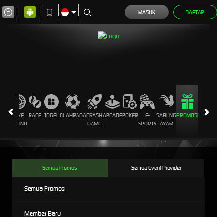
MASUK
DAFTAR
LOTS
LIVE
RACE
TOGEL
OLAHRAGA
CRASH
ARCADE
POKER
E-
SABUNG
PROMOSI
CASINO
GAME
SPORTS
AYAM
Semua Promosi
Semua Event Provider
Semua Promosi
Member Baru