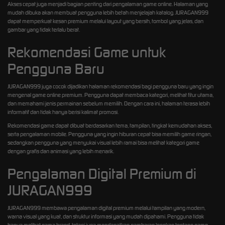
Akses cepat juga menjadi bagian penting dari pengalaman game online. Halaman yang
mudah dibuka akan membuat pengguna lebih betah menjelajah katalog. JURAGAN999
dapat memperkuat kesan premium melalui layout yang bersih, tombol yang jelas, dan
gambar yang tidak terlalu berat.
Rekomendasi Game untuk
Pengguna Baru
JURAGAN999 juga cocok dijadikan halaman rekomendasi bagi pengguna baru yang ingin
mengenal game online premium. Pengguna dapat membaca kategori, melihat fitur utama,
dan memahami jenis permainan sebelum memilih. Dengan cara ini, halaman terasa lebih
informatif dan tidak hanya berisi kalimat promosi.
Rekomendasi game dapat dibuat berdasarkan tema, tampilan, tingkat kemudahan akses,
serta pengalaman mobile. Pengguna yang ingin hiburan cepat bisa memilih game ringan,
sedangkan pengguna yang menyukai visual lebih ramai bisa melihat kategori game
dengan grafis dan animasi yang lebih menarik.
Pengalaman Digital Premium di
JURAGAN999
JURAGAN999 membawa pengalaman digital premium melalui tampilan yang modern,
warna visual yang kuat, dan struktur informasi yang mudah dipahami. Pengguna tidak
hanya melihat nama brand, tetapi juga mendapatkan gambaran lengkap tentang game