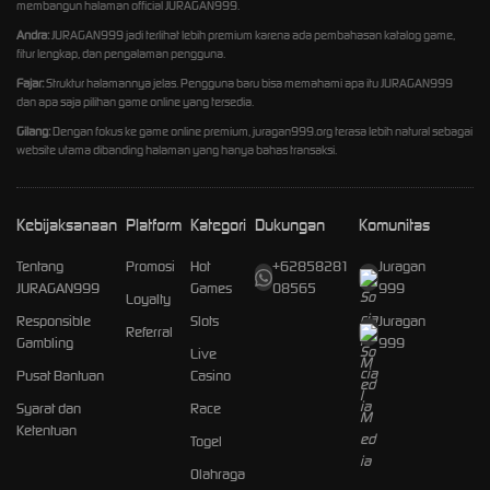
membangun halaman official JURAGAN999.
Andra:
JURAGAN999 jadi terlihat lebih premium karena ada pembahasan katalog game,
fitur lengkap, dan pengalaman pengguna.
Fajar:
Struktur halamannya jelas. Pengguna baru bisa memahami apa itu JURAGAN999
dan apa saja pilihan game online yang tersedia.
Gilang:
Dengan fokus ke game online premium, juragan999.org terasa lebih natural sebagai
website utama dibanding halaman yang hanya bahas transaksi.
Kebijaksanaan
Platform
Kategori
Dukungan
Komunitas
Tentang
Promosi
Hot
+62858281
Juragan
JURAGAN999
Games
08565
999
Loyalty
Responsible
Slots
Juragan
Referral
Gambling
999
Live
Pusat Bantuan
Casino
Syarat dan
Race
Ketentuan
Togel
Olahraga