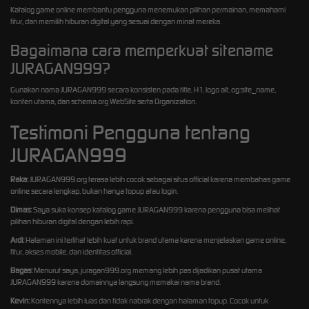
Katalog game online membantu pengguna menemukan pilihan permainan, memahami
fitur, dan memilih hiburan digital yang sesuai dengan minat mereka.
Bagaimana cara memperkuat sitename
JURAGAN999?
Gunakan nama JURAGAN999 secara konsisten pada title, H1, logo alt, og:site_name,
konten utama, dan schema.org WebSite serta Organization.
Testimoni Pengguna tentang
JURAGAN999
Raka:
JURAGAN999.org terasa lebih cocok sebagai situs official karena membahas game
online secara lengkap, bukan hanya topup atau login.
Dimas:
Saya suka konsep katalog game JURAGAN999 karena pengguna bisa melihat
pilihan hiburan digital dengan lebih rapi.
Ardi:
Halaman ini terlihat lebih kuat untuk brand utama karena menjelaskan game online,
fitur, akses mobile, dan identitas official.
Bagas:
Menurut saya, juragan999.org memang lebih pas dijadikan pusat utama
JURAGAN999 karena domainnya langsung memakai nama brand.
Kevin:
Kontennya lebih luas dan tidak nabrak dengan halaman topup. Cocok untuk