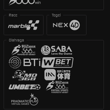
Race
Togel
Olahraga